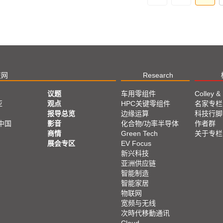
技网
Research
议题
车用零组件
Colley &
亚
观点
HPC关键零组件
名家专栏
报导总览
边缘运算
科技行脚
中国
影音
化合物/功率半导体
作者群
商情
Green Tech
关于专栏
展会专区
EV Focus
新兴科技
亚洲供应链
智能制造
智能家居
物联网
宽频与无线
次時代移動通讯