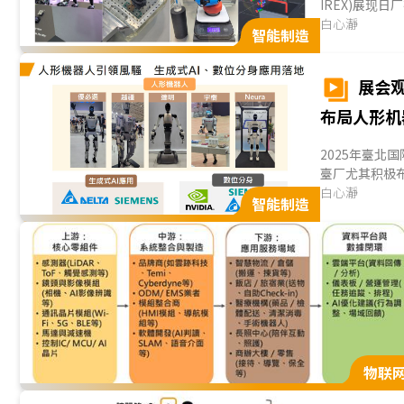
IREX)展现
人形机器人整
白心瀞
智能制造
关节模塊，追
片或机构设计的
展会观
布局人形机
2025年臺北
臺厂尤其积极布
运算效能与臺厂合
白心瀞
智能制造
物联