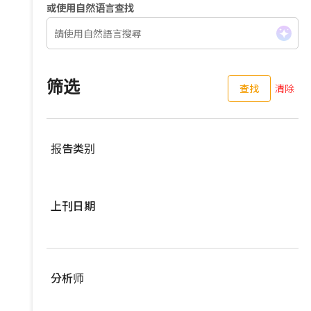
或使用自然语言查找
筛选
查找
清除
报告类别
服務器
上刊日期
亚洲供应链
车用零组件
过去三个月
EV Focus
过去六个月
分析师
宽频与无线
过去一年