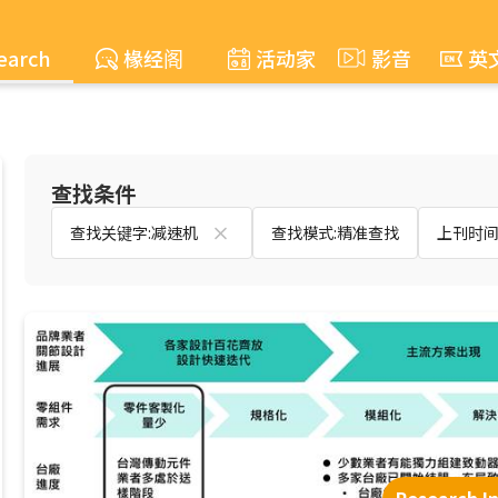
earch
椽经阁
活动家
影音
英
查找条件
查找关键字:减速机
查找模式:精准查找
上刊时间:2