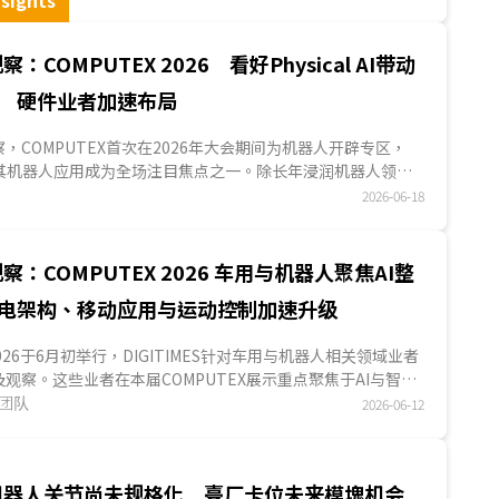
sights
规模展示机器人硬件方案。关节零组件、运算平臺
到系统整合皆可看到臺厂布局，COMPUTEX一改过
去几届只聚焦在芯片、服務器与PC的面貌，
：COMPUTEX 2026 看好Physical AI带动
Physical AI与机器人应用亦为展场焦点之一。...
 硬件业者加速布局
S观察，COMPUTEX首次在2026年大会期间为机器人开辟专区，
l AI及其机器人应用成为全场注目焦点之一。除长年浸润机器人领域
外，高通、英特尔与联发科等芯片大厂，也于展会期间偕生态系伙
2026-06-18
器人软硬件方案。臺厂从零组件、模塊到整机，大力展示机器
应用方面，多由新创业者展出，尚在开发阶段，在不同应用场
用，显示目前Physical AI軟件层面虽尚未成熟落地，硬件业
察：COMPUTEX 2026 车用与机器人聚焦AI整
布局。...
电架构、移动应用与运动控制加速升级
 2026于6月初举行，DIGITIMES针对车用与机器人相关领域业者
观察。这些业者在本届COMPUTEX展示重点聚焦于AI与智能
汽车架构与车内互连升级、移动应用与智能充电，以及机器人
究团队
2026-06-12
制四大主轴，整体来看，各业者AI技术进展已由模型与算力展
至Physical AI自驾开发流程、智能座舱、车联网、充电管
人运动控制等场域应用，显示智能车与机器人正朝系统整合与
机器人关节尚未规格化 臺厂卡位未来模塊机会
落地方向发展。...