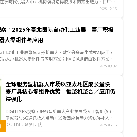
日厂在次時代机器人中，机构模塊与傳感技术的杰出能力。日厂在
机与AI应用开发较为慎重，机构件业者则积极开发人形机器人
2025-12-15
求体积小、重量轻且性能高；傳感技术方面，机构件业者用芯
方式取代傳感器，而能缩减体积...
察：2025年臺北国际自动化工业展 臺厂积极
器人零组件与应用
国际自动化工业展聚焦人形机器人、數字分身与生成式AI应用，
局人形机器人零组件与应用方案；NVIDIA则借由軟件方案、
作，扩...
2025-09-02
全球服务型机器人市场以亚太地区成长最快
臺厂具核心零组件优势 惟整机整合／应用仍
待强化
DIGITIMES观察，服务型机器人产业发展受人工智能(AI)、
傳感器与5G通讯技术带动，以及因应劳动力短缺弥补人力
需求缺口的趋势下，服务型机器人市场规模逐步扩大，
DIGITIMES研究团队
2025-06-16
网
2024...