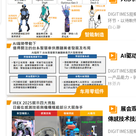
DIGITIM
环节，以待軟
键，然因设计
白心瀞
尚未出现主流
智能制造
备技术优势，
深化与美系品牌
AI
DIGITIM
一产品能力，
已于电池材料
林芬卉
臺湾供应链虽
车用零组件
厂已具海外出
高速PCB与车
展会观
傳感技术技
DIGITIMES观