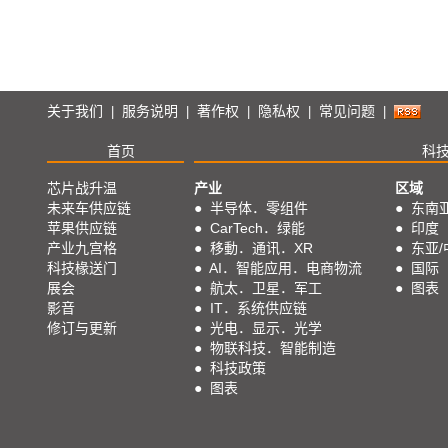
关于我们
服务说明
著作权
隐私权
常见问题
|
|
|
|
|
首页
科
芯片战升温
产业
区域
未来车供应链
●
半导体．零组件
●
东南
苹果供应链
●
CarTech．绿能
●
印度
产业九宫格
●
移動．通讯．XR
●
东亚/
科技椽送门
●
AI．智能应用．电商物流
●
国际
展会
●
航太．卫星．军工
●
图表
影音
●
IT．系统供应链
修订与更新
●
光电．显示．光学
●
物联科技．智能制造
●
科技政策
●
图表