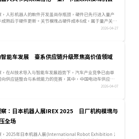
ES观察，人形机器人的軟件开发虽尚存瓶颈，硬件已先行进入量产
件成熟后于硬件更新。关节模塊占硬件成本6成，属于量产关
复杂、各家业者方案大异，目前仍处少量且高度定制化阶段，
2026-04-27
设计方案。臺厂在传动元件、马达等关节模塊的关键零组件具
已著手为后续规格化、模塊化布局，且因地缘风险升温，有望
业者的合作。...
驱动智能车发展 臺系供应链升级聚焦高价值领域
ES观察，在AI技术导入与智能车发展趋势下，汽车产业竞争已由单
转向供应链整合与系统能力的竞赛，其中，中国电动车供应链
、电池制造、整车与充电服务形成完整产业聚落。相较之下，
2026-04-07
在电池领域相对弱势，但在动力系统与充电设备方面，数家臺
货实绩，并在AI趋势带动下，逐步切入车载运算、智能座舱、
用傳感器等高附加价值领域。...
察：日本机器人展IREX 2025 日厂机构模塊与
压全场
察，2025年日本机器人展(International Robot Exhibition；