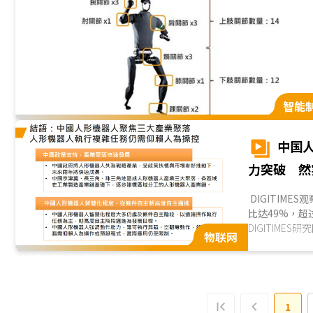
智能
中国
力突破 然
DIGITIM
比达49%，超
人、优必选等，
DIGITIMES研
物联网
1