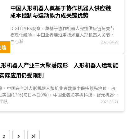
中国人形机器人奠基于协作机器人供应链
成本控制与运动能力成关键优势
DIGITIMES观察，奠基于协作机器人完整供应链与关节
模塊化经验，中国业者能沿用技术至人形机器人关节机
构，并专注提升运动能力与降低制造成本，形成与美系
白心瀞
2025-04-29
制造
人形机器人...
人形机器人产业三大聚落成形 人形机器人运动能
实际应用仍受限制
ES观察，中国在全球人形机器人整机业者数量中保持领先地位，占
过美国(17%)与日本(10%)，中国业者如宇树科技、智元机器
已成为全球人形机器人市场的重要参与者....
究团队
2025-03-21
2