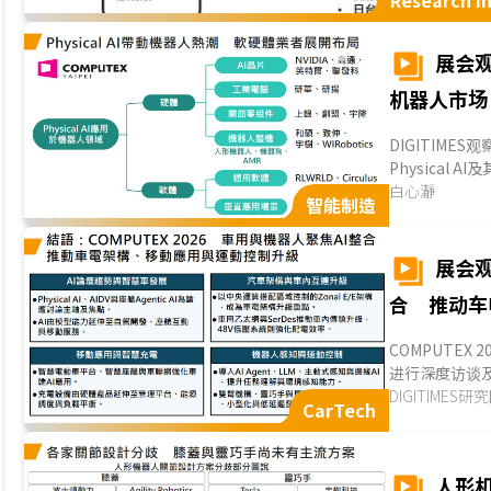
Research In
展会观察
机器人市场
DIGITIME
Physica
的NVIDIA
白心瀞
智能制造
伴积极展示机
人硬件；軟件
景探寻可能的应
展会观
者已抢先进入市场
合 推动车
COMPUTEX
进行深度访谈及
车发展方向、
DIGITIMES研
CarTech
感知与运动控
示，进一步延伸
理，以及机器
人形
Physical AI