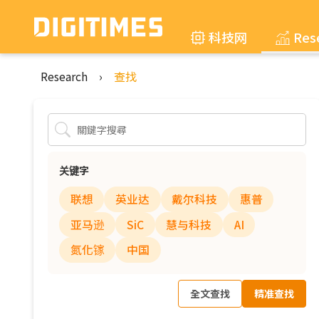
科技网
Res
Research
›
查找
关键字
联想
英业达
戴尔科技
惠普
亚马逊
SiC
慧与科技
AI
氮化镓
中国
全文查找
精准查找