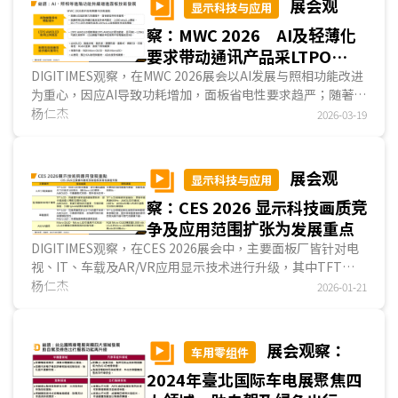
展会观
显示科技与应用
察：MWC 2026 AI及轻薄化
要求带动通讯产品采LTPO
AMOLED比重增加
DIGITIMES观察，在MWC 2026展会以AI发展与照相功能改进
为重心，因应AI导致功耗增加，面板省电性要求趋严；随著照
相功能改善，DCI-P3 100%的色彩饱和度成为高端智能手機
杨仁杰
2026-03-19
标配。为兼顾功耗及画质，主要业者采LTPO AMOLED作为旗
舰智能手機用面板，部分业者更于高端平板电脑及NB产品采
用...
展会观
显示科技与应用
察：CES 2026 显示科技画质竞
争及应用范围扩张为发展重点
DIGITIMES观察，在CES 2026展会中，主要面板厂皆针对电
视、IT、车载及AR/VR应用显示技术进行升级，其中TFT
LCD业者主要改良背光模塊结构，以提升色彩表现与对比值；
杨仁杰
2026-01-21
而AMOLED业者则引进传统RGB条状次像素结构，以改善显
示内容细部的锐利度。除此之外，技术应用范围的扩张亦为发
展重点，例如原仅用于电视用TFT LCD面板的低反射率表面
展会观察：
车用零组件
处理技术扩张至IT及车载应用；原仅用于手机、穿戴用
2024年臺北国际车电展聚焦四
AMOLED面板的Hybrid架构、LTPO背板技术扩张至IT应用。
而在AR/VR用微型显示器方面，包括LCoS、Micro OLED及