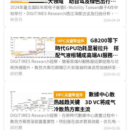
大领域 助自驾及绿色出行服
Micro LED业者皆致力改善面板辉度、分辨率与色彩表现。
务升级
2024年臺北国际车用电子展暨E-Mobility Taiwan展于4月中
旬举行，DIGITIMES Research透过深度访谈及归纳分析，此
次展览重点主要聚焦在四大领域发展，包括半导体、...
林芬卉
2024-04-24
GB200等下
HPC关键零组件
時代GPU功耗显著拉升 搭
配气液相辅成高端AI服務器
为未来3年主流方案
DIGITIMES Research观察，随著高端AI服務器运算规格与功
耗快速提升，散热方案也跟随芯片处理器的演进而加速研发与
量产时程，2023年生成式AI应用开始大幅成长，带来...
邱欣蕙
2024-04-15
數據中心散
HPC关键零组件
热越趋关键 3D VC将成气
冷散热方案主流
DIGITIMES Research观察，在新時代數據中心建置过程中，
散热方案逐渐崭露重要性，特别是在追求更高效能、优化电源
使用效率(Power Usage Effectiveness；PUE)，...
邱欣蕙
2024-02-06