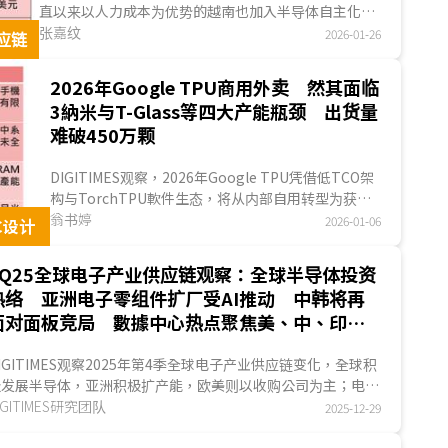
直以来以人力成本为优势的越南也加入半导体自主化竞
局，除政府正式颁布半导体策略外，本土集团也成为担
张嘉纹
2026-01-26
应链
负布局产业链缺口的要角，此外，已在越南布局的韓國
业者Hana Micron与Hanyang Digitech，皆为三星电
2026年Google TPU商用外卖 然其面临
子(Samsung Electronics)或SK海力士(SK Hynix)的供
3納米与T-Glass等四大产能瓶颈 出货量
应商，在半导体需求持续成长下，未来也有望增越南布
难破450万颗
局...
DIGITIMES观察，2026年Google TPU凭借低TCO架
构与TorchTPU軟件生态，将从内部自用转型为获利
引擎，不仅获Anthropic百万颗大单，更带动TPU于
翁书婷
2026-01-06
C设计
高端ASIC加速...
4Q25全球电子产业供应链观察：全球半导体投资
热络 亚洲电子零组件扩厂受AI推动 中韩将再
面对面板竞局 數據中心热点聚焦美、中、印大
型市场
IGITIMES观察2025年第4季全球电子产业供应链变化，全球积
极发展半导体，亚洲积极扩产能，欧美则以收购公司为主；电子
零组件方面，亚洲扩产动能为AI需求，欧美则成为业者减少地缘
IGITIMES研究团队
2025-12-29
治风险的据点；面板方面，中国业者加入8.6代IT用OLED量