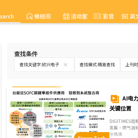
earch
椽经阁
活动家
影音
英
查找条件
查找关键字:欣兴电子
查找模式:精准查找
上刊时间
AI电
关键位置
DIGITIM
发展，燃气涡
噪音与碳排放
余佩儒