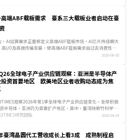
能力等优势，成为AI數據中心现场发电的新解方。值得关注的
早期SOFC关键零组件供应，逐步延伸至场域部署与系统整合，
态系不可或缺的要角。...
升高端ABF载板需求 臺系三大载板业者启动在臺
资
S认为，AI运算需求正重新定义高端ABF载板市场。AI芯片持续朝大
高I/O及高速传输发展，使高端ABF载板需求由过去消费性电
...
2026-06-30
1Q26全球电子产业供应链观察：亚洲是半导体产
业投资首要地区 欧美地区业者收购动态成为焦
点
GITIMES观察2026年第1季全球电子产业供应链变化，全球积极
资半导体，亚洲仍为首要扩产地区，其中，臺湾除新竹科学园
外，臺中与嘉义、臺南与高雄等也成为业者积极投资地点；欧
IGITIMES研究团队
2026-04-24
地区除投资消息外，也有多起针对AI应用而启动的收购案，成
另一瞩目焦点。...
6年臺湾晶圆代工营收成长上看3成 成熟制程启