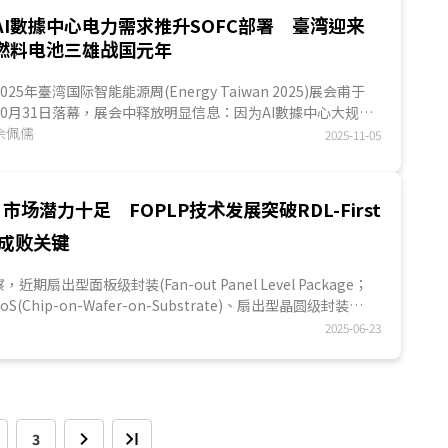
产，中韩两国将迎向下一场竞争；电子产品与EMS业者布局方
..
AI數據中心电力需求推升SOFC部署 臺湾迎来
燃料电池三雄战国元年
2025年臺湾国际智能能源周(Energy Taiwan 2025)展会甫于
10月31日落幕，展会中释放明显信息：因为AI數據中心大规模
电力需求，衍生數據中心部署新兴低碳电力解方的发...
余佩儒
2025-11-05
片市场潜力十足 FOPLP技术发展突破RDL-First
成败关键
察，近期扇出型面板级封装(Fan-out Panel Level Package；
oS(Chip-on-Wafer-on-Substrate)、扇出型晶圆级封装
er Level Package；FOWLP)技术后....
2025-06-23
3