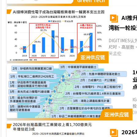
Green Tech
高压直流整合
是，臺厂已从
为SOFC产业生
AI推
湾新一轮投
DIGITIME
尺吋、高层数、
子逐步转向AI GP
吴孟伦
亚洲供应链
I
投
区
D
亚洲供应链
美
为
202