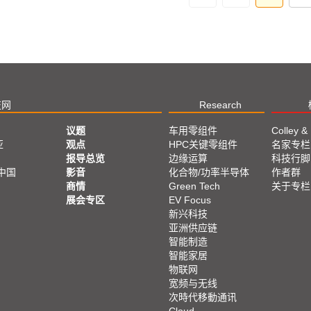
技网
Research
议题
车用零组件
Colley &
亚
观点
HPC关键零组件
名家专栏
报导总览
边缘运算
科技行脚
中国
影音
化合物/功率半导体
作者群
商情
Green Tech
关于专栏
展会专区
EV Focus
新兴科技
亚洲供应链
智能制造
智能家居
物联网
宽频与无线
次時代移動通讯