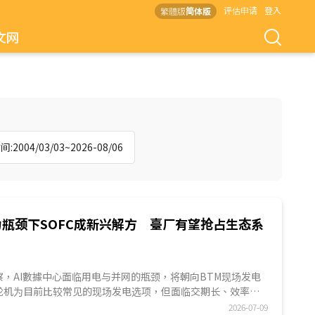
评估申请
登入
繁體版
简体版
文网
:2004/03/03~2026-08/06
力瓶颈下SOFC成新兴解方 臺厂有望抢占生态系
ES观察，AI數據中心面临用电与并网的瓶颈，将朝向BTM现场发电
轮机为目前比较常见的现场发电选项，但面临交期长、效率、
等限制，相较下SOFC以具高效率、模塊化快速部署、低碳排和
2026-07-09