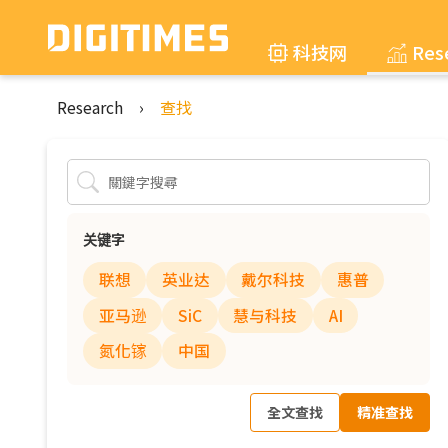
科技网
Res
Research
›
查找
关键字
联想
英业达
戴尔科技
惠普
亚马逊
SiC
慧与科技
AI
氮化镓
中国
全文查找
精准查找