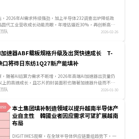
S预估，2026年AI需求持续强劲，加上半导体232调查出炉降低政
晶圆代工业营收成长动能亮眼，年增估逼近30%，再创新高。
动能来自先...
究团队
2026-02-26
I加速器ABF载板规格升级及出货快速成长 T-
应缺口将待日东纺1Q27新产能填补
S观察，随著AI运算力需求不断增，2026年高端AI加速器出货量仍
%以上的高速成长，且芯片的封装面积也随著加速器升级而不断
速器用...
究团队
2026-01-30
本土集团填补制造领域以提升越南半导体产
业自主性 韓國业者因应需求可望扩展越南
布局
DIGITIMES观察，在全球半导体供应链重组趋势下，一