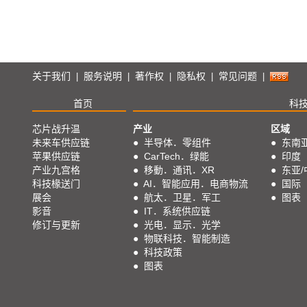
关于我们
服务说明
著作权
隐私权
常见问题
|
|
|
|
|
首页
科
芯片战升温
产业
区域
未来车供应链
●
半导体．零组件
●
东南
苹果供应链
●
CarTech．绿能
●
印度
产业九宫格
●
移動．通讯．XR
●
东亚/
科技椽送门
●
AI．智能应用．电商物流
●
国际
展会
●
航太．卫星．军工
●
图表
影音
●
IT．系统供应链
修订与更新
●
光电．显示．光学
●
物联科技．智能制造
●
科技政策
●
图表