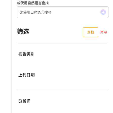
或使用自然语言查找
筛选
查找
清除
报告类别
服務器
上刊日期
亚洲供应链
车用零组件
过去三个月
EV Focus
过去六个月
分析师
宽频与无线
过去一年