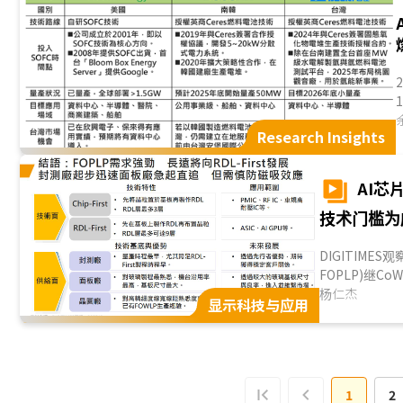
面.
Research Insights
AI芯
技术门槛为
DIGITIMES观
FOPLP)继CoW
(Fan-out Waf
杨仁杰
显示科技与应用
1
2