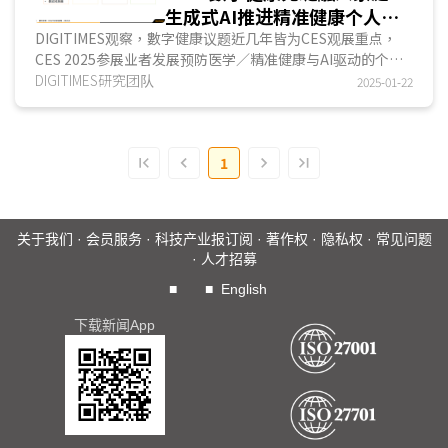
生成式AI推进精准健康个人化
服务
DIGITIMES观察，數字健康议题近几年皆为CES观展重点，
CES 2025参展业者发展预防医学／精准健康与AI驱动的个人
化指导产品／服务已成为趋势，全龄健康管理、心理.....
DIGITIMES研究团队
2025-01-22
1
关于我们
·
会员服务
·
科技产业报订阅
·
著作权
·
隐私权
·
常见问题
·
人才招募
■
■
English
下载新闻App