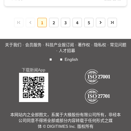
得利，高通与联发科正藉已成熟的异质架构整合能力与芯片设
计能力，打入边缘AI芯片市场，与传统IPC、非消费端终端设
备业者发展合作关系，后续将成为边缘AI芯片市场中不容小觑
1
2
3
4
5
的竞争者。...
关于我们
·
会员服务
·
科技产业报订阅
·
著作权
·
隐私权
·
常见问题
·
人才招募
■
■
English
下载新闻App
本网站内之全部图文，系属于大椽股份有限公司所有，非经本
公司同意不得将全部或部分内容转载于任何形式之媒
体 © DIGITIMES Inc. 版权所有