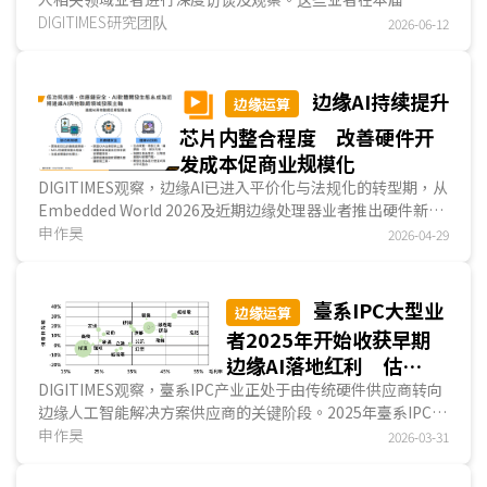
升级
COMPUTEX展示重点聚焦于AI与智能车发展方向、汽车架构
DIGITIMES研究团队
2026-06-12
与车内互连升级、移动应用与智能充电，以及机器人感知与运
动控制四大主轴，整体来看，各业者AI技术进展已由模型与算
力展示，进一步延伸至Physical AI自驾开发流程、智能座
边缘AI持续提升
边缘运算
舱、车联网、充电管理，以及机器人运动控制等场域应用，显
芯片内整合程度 改善硬件开
示智能车与机器人正朝系统整合与Physical AI落地方向发
展。...
发成本促商业规模化
DIGITIMES观察，边缘AI已进入平价化与法规化的转型期，从
Embedded World 2026及近期边缘处理器业者推出硬件新
品、軟件生态系合作观察，当前边缘处理器业者多透过提高硬
申作昊
2026-04-29
件整合度，将AI运算力下放到主流中端产品，并持续整合开发
生态系，包含垂直整合与水平整合两大路径，以降低制造端设
计成本为号召，加速终端装置的边缘处理器升级。此外，受網
臺系IPC大型业
边缘运算
安法规影响，軟件清单管理与持续性漏洞监控的生态系串联为
者2025年开始收获早期
大势所趋，物联网产业正从单纯的规格竞争，转向系统整合能
边缘AI落地红利 估
力与合规效率的比拼。...
2026年营收成长12%
DIGITIMES观察，臺系IPC产业正处于由传统硬件供应商转向
边缘人工智能解决方案供应商的关键阶段。2025年臺系IPC业
者总体营收达新臺币3,273亿元，年增约6%，显示边...
申作昊
2026-03-31