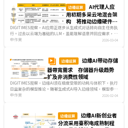
AI代理人应
边缘运算
用初期多采云地混合架
构 将推动边缘硬件AI
需求与商机
DIGITIMES观察，AI应用正逐步从生成式对话转向自主任务执
行。过去以云端为基础的LLM，虽能理解语意并回应需求，但
仍属被动且缺乏操作权限。AI代理人(AI Agent)在任务规划层
申作昊
2026-03-04
面有所突破，具备「感知与主动性」、「持久性记忆与身份认
知」以及「工具使用与执行权」三大特性，使其能在...
边缘AI带动存儲
边缘运算
器帶寬需求 存儲器升级趋势
扩及非消费性领域
DIGITIMES观察，边缘AI须在极度受限的功耗与体积下，执行
日益复杂的模型推论。随著生成式AI导入边缘领域，模型参数
提升，若要维持合理的Token生成速度，存儲器帶寬...
申作昊
2026-02-04
边缘AI新创业者
边缘运算
分流采用臺积电成熟制程