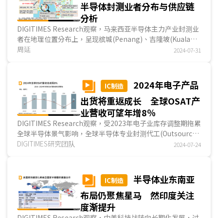
半导体封测业者分布与供应链
分析
DIGITIMES Research观察，马来西亚半导体主力产业封测业
者在地理位置分布上，呈现槟城(Penang)、吉隆坡(Kuala
Lumpur)、怡保(Ipoh)三大群聚区，其他在马来半岛上另...
周延
2024-07-31
2024年电子产品
IC制造
出货将重返成长 全球OSAT产
业营收可望年增8％
DIGITIMES Research观察，受2023年电子业库存调整期拖累
全球半导体景气影响，全球半导体专业封测代工(Outsourced
Semiconductor Assembly and Test；OSAT)...
DIGITIMES研究团队
2024-07-24
半导体业东南亚
IC制造
布局仍聚焦星马 然印度关注
度渐提升
DIGITIMES Research观察，中美科技战转向长期化发展，过