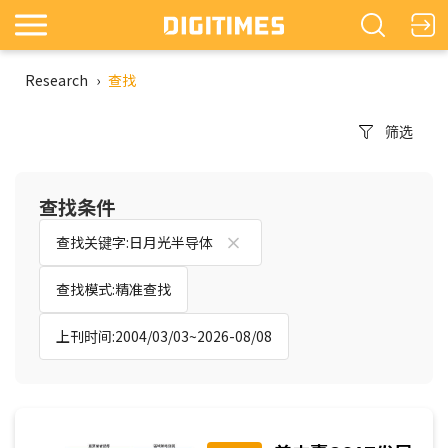
Research
›
查找
筛选
查找条件
查找关键字:日月光半导体
查找模式:精准查找
上刊时间:2004/03/03~2026-08/08