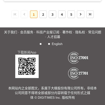
势，车用零组件业者正从硬件导向的产品，转向軟件定义的系
统服务。DIGITIMES认为，供应商在SDV方案已陆续到位，汽
1
2
3
4
5
车OEM如何定义...
关于我们
·
会员服务
·
科技产业报订阅
·
著作权
·
隐私权
·
常见问题
·
人才招募
■
■
English
下载新闻App
本网站内之全部图文，系属于大椽股份有限公司所有，非经本
公司同意不得将全部或部分内容转载于任何形式之媒
体 © DIGITIMES Inc. 版权所有