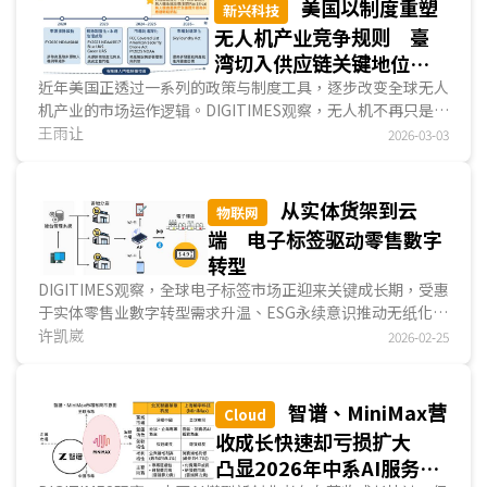
美国以制度重塑
新兴科技
无人机产业竞争规则 臺
湾切入供应链关键地位机
会浮现
近年美国正透过一系列的政策与制度工具，逐步改变全球无人
机产业的市场运作逻辑。DIGITIMES观察，无人机不再只是单
纯的产品或技术竞争，而是被纳入供应链安全与关键科技治理
王雨让
2026-03-03
体系，使企业是否具备可信任的系统架构与供应链透明度，成
为进入高价值市场的关键；然而全球无人机产业分工与供应链
布局亦开始调整，臺湾具备零组件与关键次系统制造能力，也
从实体货架到云
物联网
成为切入国际供应链的重要契机。...
端 电子标签驱动零售數字
转型
DIGITIMES观察，全球电子标签市场正迎来关键成长期，受惠
于实体零售业數字转型需求升温、ESG永续意识推动无纸化进
程，以及国际零售巨头大规模采购所带动的示范效应，电子标
许凯崴
2026-02-25
签出货量持续攀升，2025年全球电子标签出货量达1.6亿个，
2021~2028年电子标签的年均复合成长率约为25%，预估至
2028年累计出货量将突破30亿个。目前全球电子标签平均市
智谱、MiniMax营
Cloud
场渗透率约为11%，欧洲以25%领先，其中，挪威高达
收成长快速却亏损扩大
70%、法国46%、德国41%、北美约为11%，亚太地区则普
凸显2026年中系AI服务新
遍低于5%，显示亚太电子标签市场仍有庞大成长空间。...