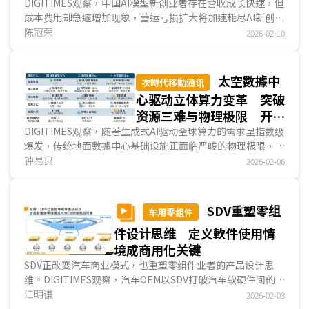
创公司将面临严苛的淘汰
DIGITIMES观察，中国AI模型新创业者存在营收成长快速，但
成本费用却急遽增加现象，营运亏损扩大将加速耗尽AI新创业
挑战
者可用资金，公司仍存在资金断链危机。在AI新创业者服务商
陈冠荣
2026-02-10
用化初期，AI热潮带动公司营收快速成长，然而AI模型新创业
者一方面不断投入训练和优化AI模型，另一方面必须维持商用
服务正常运作，造成研发费用和营运成本急速增加，此外，投
太空數據中
次時代移動通讯
资人日益重视AI新创公司营收与获利表现，预期2026年AI服
心驱动立体算力变革 突破
务加速商用化，但AI模型新创业者将面临「新创死亡之谷」的
资源三难与物理极限 开启
严苛挑战。...
臺系供应链转型轨道商机与
DIGITIMES观察，随著生成式AI驱动全球算力的需求呈指数级
爆发，传统地面數據中心基础设施正面临严峻的物理极限，
挑战
「资源三难(Resource Trilemma)」包括电力匮乏、冷却水
钟易良
2026-02-06
短缺及土地取得不易等三项困境，已成为制约产业扩张的瓶
颈，而在此背景下，产业链正积极探索将运算资源部署至低轨
道(LEO)，推动全球算力架构从平面走向「地面、海底与太
SDV重塑零组
车用零组件
空」三栖互补的立体化演进。虽然太空數據中心高昂的发射成
件设计思维 定义軟件使用情
本与不可维修的特性，恐导致短期内单位算力的总持有成本
(TCO)难以与地面數據中心竞争，但这波典范转移已为臺系供
境成商用化关键
应链开启从「地面代工」转型朝「轨道算力」商机布局的关键
SDV正改变汽车商业模式，也重塑零组件业者的产品设计思
契机。...
维。DIGITIMES观察，汽车OEM以SDV打破汽车软硬件间的依
赖关系，在一次性的硬件销售模式下，以加购、订阅方式创造
江明谦
2026-02-03
持续性的軟件收益，建构新形态的商业模式。为因应SDV趋