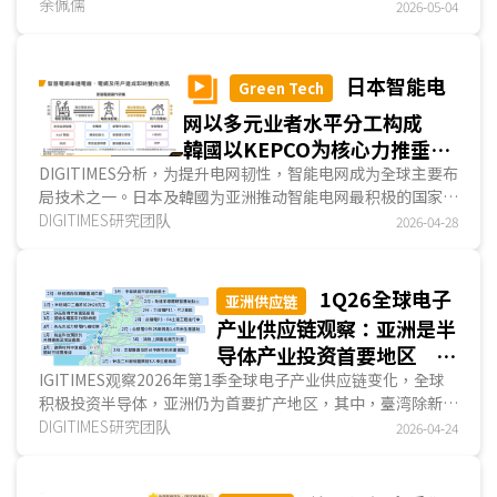
流、长时间工业巡检与环境监测等场域。目前氢燃料电池无人
余佩儒
2026-05-04
机市场仍处于示范到商业化发展阶段，市场上已出现一些代表
性业者如韩商斗山移动创新(DMI)、中企氢航科技、美商
Heven AeroTech、法商H3 Dynamics等，以续航力5小时为
日本智能电
Green Tech
分界点，市场呈「多旋翼先行、VTOL跟进」发展格局。...
网以多元业者水平分工构成
韓國以KEPCO为核心力推垂直
整合架构
DIGITIMES分析，为提升电网韧性，智能电网成为全球主要布
局技术之一。日本及韓國为亚洲推动智能电网最积极的国家，
并各自发展出不同商业路径。日本智能电网体系呈水平分工架
DIGITIMES研究团队
2026-04-28
构，政府定调市场方向、电力公司负责电网营运、重电业者主
导技术，各方在专业领域深耕并协同合作。相较之下，韓國采
垂直整合模式，产通部主导政策与资金投入、KEPCO集中掌
1Q26全球电子
亚洲供应链
握电网营运与决策权、重电业者依其需求进行技术研发与建置
产业供应链观察：亚洲是半
执行，整体产业结构以电力公司为核心。...
导体产业投资首要地区 欧
美地区业者收购动态成为焦
IGITIMES观察2026年第1季全球电子产业供应链变化，全球
积极投资半导体，亚洲仍为首要扩产地区，其中，臺湾除新竹
点
科学园区外，臺中与嘉义、臺南与高雄等也成为业者积极投资
DIGITIMES研究团队
2026-04-24
地点；欧美地区除投资消息外，也有多起针对AI应用而启动的
收购案，成为另一瞩目焦点。...