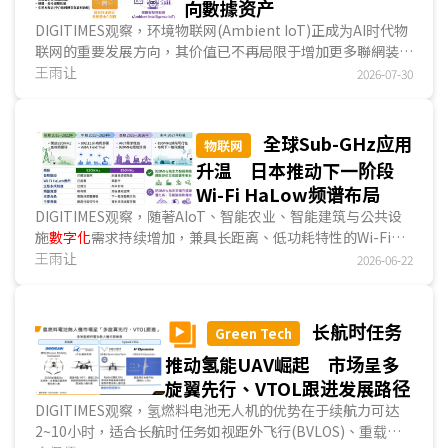
向數據资产
DIGITIMES观察，环境物联网(Ambient IoT)正成为AI时代物
联网的重要发展方向，其价值已不再局限于增加更多聯網装
置，而是重新定义企业建立、治理及运用數據资产的方式。随
王雨让
2026-07-30
著环境能量采集、超低功耗傳感、边缘AI及无线通讯技术持续
成熟，大量过去无法
數字化
的实体物件开始具备持续感知能
力，使物联网由设备连结逐步走向环境感知，并进一步支撑AI
全球Sub-GHz应用
物联网
分析、自动化决策及智能服务发展，成为企业推动數字转型的
升温 日本推动下一阶段
重要基础。...
Wi-Fi HaLow频谱布局
DIGITIMES观察，随著AIoT、智能农业、智能建筑与公共设
施
數字化
需求持续增加，兼具长距离、低功耗特性的Wi-Fi
HaLow (IEEE 802.11ah)逐渐展现应用价值。相较于主流Wi-
王雨让
2026-06-22
Fi技术聚焦于消费型电子产品与高速传输需求，Wi-Fi HaLow
更著重特定场域连线应用。近年日本透过场域验证、产业协作
与频谱規劃持续推动相关发展，并讨论850MHz频谱开放的可
长航时任务
Green Tech
能性，使Wi-Fi HaLow再度成为全球Sub-GHz无线通讯市场
推动氢能UAV崛起 市场呈多
发展所关注的焦点。...
旋翼先行、VTOL跟进发展路径
DIGITIMES观察，氢燃料电池无人机的优势在于续航力可达
2~10小时，适合长航时任务如视距外飞行(BVLOS)、重载物