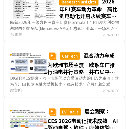
2026
Research Insights
年F1赛车动力革命 高比
例电动化开启永续赛车时
代
随著2026年一级方程序赛车比赛(Formula 1；F1)澳大利亞揭
幕站由奔馳车队(Mercedes-AMG)包办冠、亚军，一场2026
年F1新规元年的动力革命已上演。在澳大利亞排位赛中，奔
余佩儒
2026-03-12
馳车队杆位圈速较第3名快约0.8秒；在澳大利亞大奖正赛中，
奔馳车队更以超过15秒的优势领先第3名法拉利车队，F1赛车
动力单元的开发成为2026年F1赛事致胜的关键，而奔馳代号
混合动力车成
CarTech
「M17」的动力单元为争议焦点，因为奔馳在新规中，找到动
为欧洲市场主流 欧系车厂推
力单元压缩比在冷态与高温运作条件下的量测差异突破点。...
行油电并行策略 并布局平价
电动车以抗衡中企
DIGITIMES观察，欧洲市场仍以含燃油动力的HEV为主流；欧
系车厂因长期深耕内燃机技术，既有技术与产线包袱沉重，加
上电动车核心技术不足，导致电动化转型进展缓慢。为兼顾减
廖萱昀
2026-02-06
碳目标与产业现况，欧盟放宽2035年新车碳排减量目标，保
留HEV、PHEV等多元动力车型的发展空间...
展会观察：
EV Focus
CES 2026电动化技术成熟 AI
驱动自驾、軟件、座舱体验全