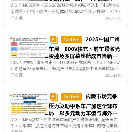
面升级
DIGITIMES观察，CES 2026移动服务领域呈现出「电动化技
术成熟，自驾、軟件、座舱体验及AI驱动的多元样貌」。电动
车续航里程达300英里将是基本门槛，AI正催生自驾技术从商
江明谦
2026-01-21
用化朝向规模化迈进，破碎化的軟件开发痛点已有业者提供兼
容性高、便于开发的軟件工具，全像投影技术将成为新一代座
舱体验的技术潮流，而AI驱动正创造多元应用创新，商用化的
2025中国广州
CarTech
应用场景探询将成为业者最新阶段课题...
车展 800V快充、前车顶激光
雷達及多屏幕座舱成市售新车
敲门砖
2025年中国广州车展甫于11月30日正式落幕，DIGITIMES实
际走访第23届车展后，归纳三点展出趋势及中国汽车市场的
关注焦点。首先，展会中的新车皆已标配ADAS，其中激光雷
江明谦
2025-12-04
達已成必要组件，意味著车企正朝高端自驾布局；再者，车企
采用800V电气架构已成为新车主流设计，其代表更短的充电
时间、更便捷的充电体验；最后，座舱体验已是用户购车重要
内需市场竞争
CarTech
需求，多屏幕配置成为关键界面，车企将提供用户更多元、无
压力驱动中系车厂加速全球布
缝的应用服务体验，成为用户购车的关键诱因，以上要点将为
车企布局中国市场的关键信息...
局 以多元动力车型与海外设
厂双轨并进抢市
DIGITIMES观察，在中国车市面临产能过剩与削价竞争压力
下，中系车厂加速推进海外布局。凭借中系车厂的电动车技术
与价格优势...
廖萱昀