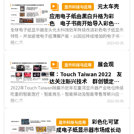
元太车壳
显示科技与应用
应用电子纸由黑白升格为彩
色 电子书商开始导入彩色电
子墨水
全球电子纸显示器龙头元太科技近年持续改进彩色电子纸显示
特性，并加紧增电子纸薄膜产能，以因应持续增加的电子书阅
读器与电子标签市场需求。DIGITIMES Research...
杨仁杰
2023-02-26
展会观
显示科技与应用
察：Touch Taiwan 2022 友
达关注新兴技术 群创锁定元
宇宙 元太彩色电子纸再改良
2022年Touch Taiwan除展示近年在臺湾显示器产业地位持续
吃重的智能医疗、智能育乐、智能移动及智能零售等新兴应
用，以及Mini LED和Micro LED等技术外，友达特别...
杨仁杰
2022-05-06
彩色化可望
显示科技与应用
成电子纸显示器市场成长动