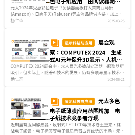
色电子纸应用 由阅读器朝大
型看板延伸
元太2024年受惠彩色电子书阅读器面板打入美商亚马逊
(Amazon)、日商乐天(Rakuten)等主流品牌供应链，加上电
子标签产品技术更新完成，营收与营业利益皆为史上第二高。
杨仁杰
2025-03-25
展...
展会观
显示科技与应用
察：COMPUTEX 2024 生成
式AI元年促升3D显示、人机互
动及影像傳感需求
COMPUTEX 2024展会中，众人目光多被AI处理器与服務器所
吸引，但实际上，随著AI技术的发展，仍有多项与显示技术相
关的应用可望有较先前更大幅度进展，例如裸眼3D技...
杨仁杰
2024-06-21
元太多色
显示科技与应用
电子纸薄膜应用范围增加 电
子纸技术竞争者浮现
近期虽有胆固醇液晶、反射式TFT LCD等技术卷土重来，挑
战电子阅读、电子标签等电子纸显示器占有优势的市场，元太