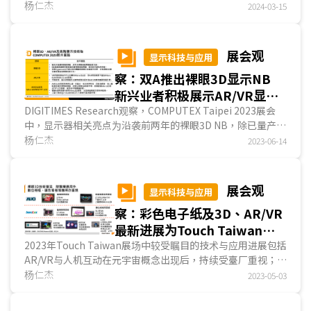
仍是类电子纸显示器产业最有力的厂商。现阶段胆固醇...
杨仁杰
2024-03-15
展会观
显示科技与应用
察：双A推出裸眼3D显示NB
新兴业者积极展示AR/VR显示
技术
DIGITIMES Research观察，COMPUTEX Taipei 2023展会
中，显示器相关亮点为沿袭前两年的裸眼3D NB，除已量产的
宏碁外，华硕亦将于2023年底至2024年初导入量产...
杨仁杰
2023-06-14
展会观
显示科技与应用
察：彩色电子纸及3D、AR/VR
最新进展为Touch Taiwan
2023关注焦点
2023年Touch Taiwan展场中较受瞩目的技术与应用进展包括
AR/VR与人机互动在元宇宙概念出现后，持续受臺厂重视；
Micro LED技术越来越接近开花结果；群创跟进友达，...
杨仁杰
2023-05-03