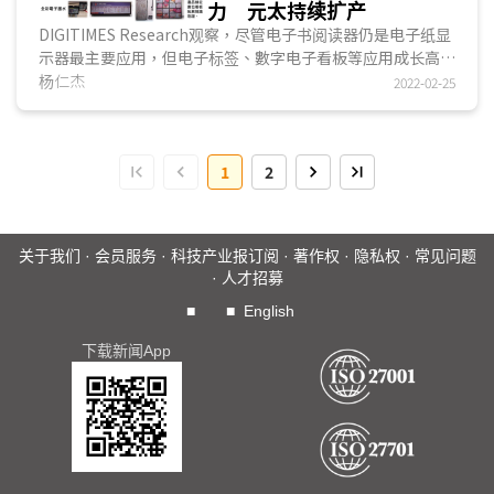
力 元太持续扩产
DIGITIMES Research观察，尽管电子书阅读器仍是电子纸显
示器最主要应用，但电子标签、數字电子看板等应用成长高于
预期。尤其电子纸彩色化进程迅速，无论传统彩色滤...
杨仁杰
2022-02-25
1
2
关于我们
·
会员服务
·
科技产业报订阅
·
著作权
·
隐私权
·
常见问题
·
人才招募
■
■
English
下载新闻App