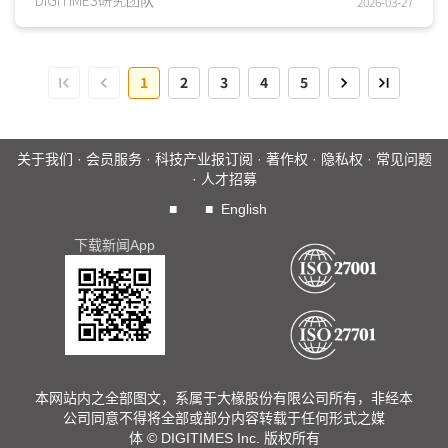
2026-03-27
级资源，投入表前电力交易市场，形成「家—电网」完整闭
环。欧系能源业者的商业策略多采SaaS或硬件驱动的軟件即
服务(HeSaaS)...
1
2
3
4
5
关于我们
·
会员服务
·
科技产业报订阅
·
著作权
·
隐私权
·
常见问题
·
人才招募
■
■
English
下载新闻App
本网站内之全部图文，系属于大椽股份有限公司所有，非经本
公司同意不得将全部或部分内容转载于任何形式之媒
体 © DIGITIMES Inc. 版权所有