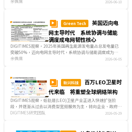
深层涉及电力能否實時到位，且是低碳电力，或是24/7无碳
余佩儒
2026-06-10
能源(Carbon Free Energy；CFE)。换言之，AI能源基础建
设将成为數據中心选址的主要考量因子，包括在地再生能源或
低碳能源供给、电网稳定性与储能等。...
英国迈向电
Green Tech
网主导时代 系统协调与储能
调度成电网韧性核心
DIGITIMES观察，2025年英国再生能源发电量占总发电量已
突破50%，迈向电网主导时代，系统协调与储能调度成为英
国电网韧性关键。英国电力系统发展已市场化与分工运作，且
余佩儒
2026-06-05
重点强调系统协调能力，衍生新形态售电业者发展模式；英国
短时储能已进入规模化部署，长时储能机制较全球领先。...
百万LEO卫星时
新兴科技
代来临 将重塑全球網絡架构
DIGITIMES观察，低轨道(LEO)卫星产业正进入快速扩张阶
段，并逐渐从过去以消费型宽频服务为主，转向企业、政府、
国防与通讯韧性等高价值应用市场。相较传统地球同步轨道
DIGITIMES研究团队
2026-05-29
(GEO)卫星需长期承担多元任务，LEO卫星因部署速度提升、
发射成本下降与迭代速度加快，开始出现更明确的专用化与差
异化发展趋势。除SpaceX持续扩大星链(Starlink)部署外，