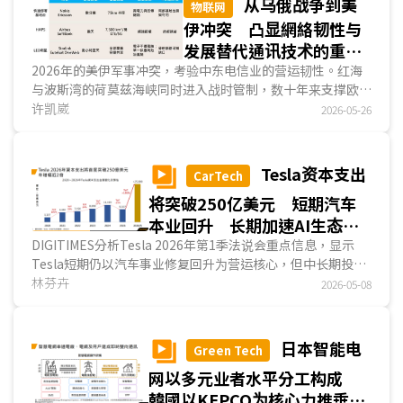
从乌俄战争到美
物联网
Amazon LEO、IRIS²、Telesat Lightspeed等計劃，也分别
伊冲突 凸显網絡韧性与
锁定企业云端整合、主权通讯与国防应用市场。...
发展替代通讯技术的重要
性
2026年的美伊军事冲突，考验中东电信业的营运韧性。红海
与波斯湾的荷莫兹海峡同时进入战时管制，数十年来支撑欧亚
非数据往来的海底电缆路由，在几周内几近瘫痪；地面基础设
许凯崴
2026-05-26
施在军事打击下持续面临损毁，運營商同步面对设施损耗与用
户市场萎缩的双重收缩。在这样的条件下，通讯服务能维持到
什么程度，取决于业者在冲突爆发前已累积的架构投资，而非
Tesla资本支出
CarTech
冲突发生后能紧急调动的资源。...
将突破250亿美元 短期汽车
本业回升 长期加速AI生态系
投资
DIGITIMES分析Tesla 2026年第1季法说会重点信息，显示
Tesla短期仍以汽车事业修复回升为营运核心，但中长期投资
重心已明显转向AI生态系，预估2026年资本支出将突破250亿
林芬卉
2026-05-08
美元，年增率近2倍，除投入工厂建置、强化电池供应链与新
汽车产品量产外，也扩大至FSD、Robotaxi、Optimus、AI
算力、Terafab与芯片自主化等领域，显示Tesla正由电动车
日本智能电
Green Tech
制造商，进一步转向AI驱动的硬件与服务平臺。...
网以多元业者水平分工构成
韓國以KEPCO为核心力推垂直