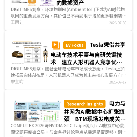
向數據资产
DIGITIMES观察，环境物联网(Ambient IoT)正成为AI时代物
联网的重要发展方向，其价值已不再局限于增加更多聯網装
置，而是重新定义企业建立、治理及运用數據资产的方式。随
王雨让
2026-07-30
著环境能量采集、超低功耗傳感、边缘AI及无线通讯技术持续
成熟，大量过去无法數字化的实体物件开始具备持续感知能
力，使物联网由设备连结逐步走向环境感知，并进一步支撑AI
Tesla凭借共享
EV Focus
分析、自动化决策及智能服务发展，成为企业推动數字转型的
电动车技术平臺与自研关键技
重要基础。...
术 建立人形机器人竞争优
势 扩大产能迈向规模量产
DIGITIMES观察，随著全球电动车市场成长放缓，Tesla正加
速拓展实体AI布局，人形机器人已成为其未来核心发展方向之
一。凭借电动车累积的技术平臺与关键技术自主研发...
廖萱昀
2026-07-17
电力与
Research Insights
并网为AI數據中心扩张瓶
颈 BTM现场发电成关键
解方
COMPUTEX 2026与NVIDIA GTC Taipei期间，AI數據中心能
源议题再度被凸显，与会各界讨论重点从能源是否足够，到更