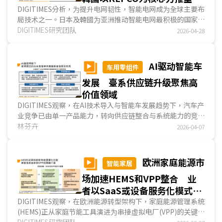
整合架构
DIGITIMES分析，为提升电网韧性，智能电网成为全球主要布
局技术之一。日本及韓國为亚洲推动智能电网最积极的国家，
并各自发展出不同商业路径。日本智能电网体系呈水平分工架
DIGITIMES研究团队
2026-04-28
构，政府定调市场方向、电力公司负责电网营运、重电业者主
导技术，各方在专业领域深耕并协同合作。相较之下，韓國采
垂直整合模式，产通部主导政策与资金投入、KEPCO集中掌
AI驱动智能车
车用零组件
握电网营运与决策权、重电业者依其需求进行技术研发与建置
发展 臺系供应链升级聚焦高
执行，整体产业结构以电力公司为核心。...
价值领域
DIGITIMES观察，在AI技术导入与智能车发展趋势下，汽车产
业竞争已由单一产品能力，转向供应链整合与系统能力的竞
赛，其中，中国电动车供应链已于电池材料、电池制造、整车
林芬卉
2026-04-07
与充电服务形成完整产业聚落。相较之下，臺湾供应链虽在电
池领域相对弱势，但在动力系统与充电设备方面，数家臺厂已
具海外出货实绩，并在AI趋势带动下，逐步切入车载运算、智
欧洲家庭能源市
智能家居
能座舱、高速PCB与车用傳感器等高附加价值领域。...
场加速HEMS和VPP整合 业
者以SaaS或设备服务化模式抢
占商机
DIGITIMES观察，在欧洲能源转型架构下，家庭能源管理系统
(HEMS)正从家庭节能工具演进为串接虚拟电厂(VPP)的关键界
面。透过HEMS与VPP协同运作，家庭能源资产被聚合为系统
DIGITIMES研究团队