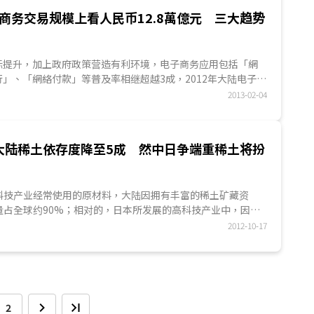
子商务交易规模上看人民币12.8萬億元 三大趋势
标提升，加上政府政策营造有利环境，电子商务应用包括「網
」、「網絡付款」等普及率相继超越3成，2012年大陆电子商
亿规模。值得注意的是，虽然大陆企业整体使用網絡的普及率相
2013-02-04
在电子商务应用渗透率的指标则是相对较高，主因...
大陆稀土依存度降至5成 然中日争端重稀土将扮
科技产业经常使用的原材料，大陆因拥有丰富的稀土矿藏资
量占全球约90%；相对的，日本所发展的高科技产业中，因稀
大，故仰赖大陆进口颇高。然自从2010年大陆与日本发生钓鱼
2012-10-17
陆...
2