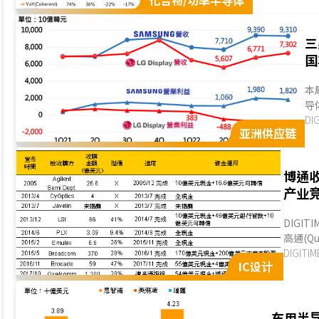
化合物/功率半导体
三
国
本
导
代
DI
亚洲供应链
博通
产业
DIGIT
高通(Q
额预期、
DIGIT
IC设计
国反垄断(
车用半