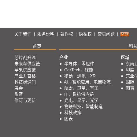
关于我们
服务说明
著作权
隐私权
常见问题
|
|
|
|
|
首页
科
芯片战升温
产业
区域
未来车供应链
●
半导体．零组件
●
东南
苹果供应链
●
CarTech．绿能
●
印度
产业九宫格
●
移動．通讯．XR
●
东亚/
科技椽送门
●
AI．智能应用．电商物流
●
国际
展会
●
航太．卫星．军工
●
图表
影音
●
IT．系统供应链
修订与更新
●
光电．显示．光学
●
物联科技．智能制造
●
科技政策
●
图表