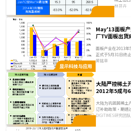
定，判决
林芬卉
May'13面
厂TV面板出货
面板产业在2013
正式于5月31日
惯接受有关当局持
黄铭章
显示科技与应用
换新」一直到...
大陆严控稀土开
2012年5成与
大陆为巩固其稀土产
订补助政策，期透
等，解决稀土过度开
DIGITIMES研究团队