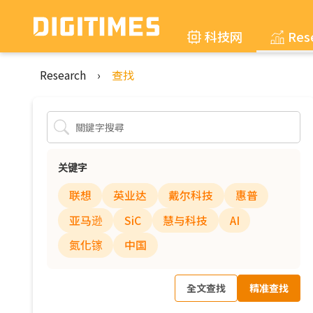
科技网
Res
Research
›
查找
关键字
联想
英业达
戴尔科技
惠普
亚马逊
SiC
慧与科技
AI
氮化镓
中国
全文查找
精准查找