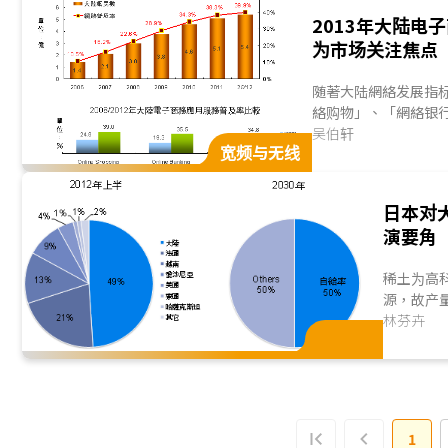
2013年大陆电
为市场关注焦点
随著大陆網絡发展指
絡购物」、「網絡银行
务用户规模已突破2
吴伯轩
宽频与无线
较已开发国家为低，但
日本对
演要角
稀土为高
源，故产
土使用量
林芬卉
臺事件后，大
1