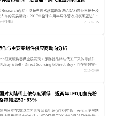
MES Research观察，随著先进驾驶辅助系统(ADAS)普及率提升及
人车的发展潮流，2017年全球车用半导体营收规模可望达320
16~2018年年复合成长率将达6.2%以上...
ES研究团队
2017-07-25
运作与主要零组件供应商动向分析
Research研究服務器供应链发现，服務器品牌与代工厂采购零组件
y & Sell、Direct Sourcing及Direct Buy。而在多数零组
多有参与，且获取一定市场地位...
队
2016-03-26
国对大陆稀土依存度渐低 近两年LED用萤光粉
格跌幅达52~83%
盟与日本在2012年向世界贸易组织(WTO)申诉，表示大陆限制
是违反世贸规定的作法。WTO已经于2014年3月26日做出裁