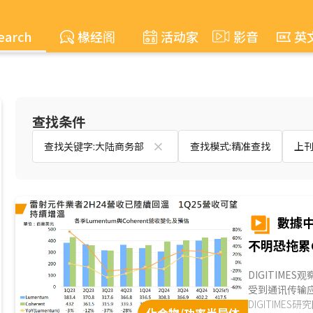
earch
椽经阁
活动家
影音
英
查找条件
查找关键字:大陆商务部
查找模式:精准查找
上刊时
數據中
不明恐拖累G
DIGITIME
受到通讯传输
大器(Power Amp
DIGITIMES研