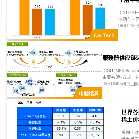
DIGITI
电动车、无
亿美元，20
DIGITIM
CarTech
服務器供应链
DIGITIMES 
主要有3种方式，包括Bu
件供应上，臺湾厂商
DIGITIMES研究团
电脑运算
世界各
稀土价
美国、欧
稀土出口