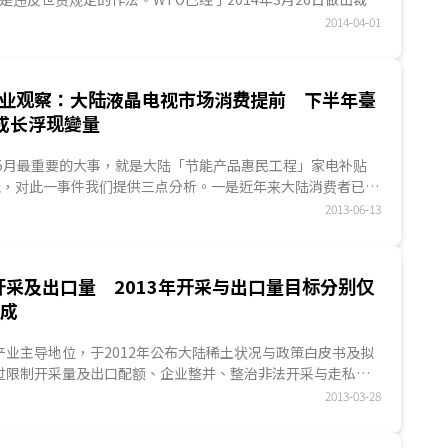
对申诉国有利...
2014-04-01
板产业观察：大陆液晶电视市场消费提前 下半年臺
成长浮现變量
年5月最重要的大事，就是大陆「节能产品惠民工程」家电补贴
终止，对此一事件我们提供三点分析。一是近年来大陆消费者已习
续的彩电产品购买补贴方案，从之前的「家电下乡」、「以旧
2013-06-13
采及出口量 2013年开采与出口量目标分别仅
6成
业主导地位，于2012年公布大陆稀土状况与政策白皮书及拟
过限制开采量及出口配额、企业整并、整治非法开采与走私
发、环境破坏、价格波动等问题，建立稀土行业规范...
2013-03-28