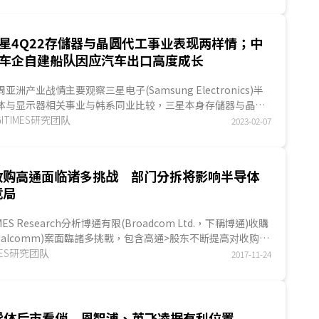
星4Q22存儲器与晶圆代工事业表现两样情；中
车企自建船队因应汽车出口高度成长
周亚洲产业战情主要观察三星电子(Samsung Electronics)半
体与显示器相关事业与韩系同业比较，三星本身存儲器与晶圆
工事业表现呈现两样情；中国车企正筹建远洋...
GITIMES研究团队
2023-02-07
收购高通面临诸多挑战 部门分拆将影响半导体
竞局
IMES Research分析博通有限(Broadcom Ltd.，下稱博通)收購
ualcomm)案面臨諸多挑戰，包含高通>股东不断提高对收购金
杠杆收购(Leveraged Buyout；LBO)的筹资与换股问题、各
IMES研究团队
2017-11-24
Antitrust)调查及后续部门分拆出售...
导体后市看俏 恩智浦、英飞凌据有利位置