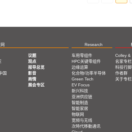
技网
Research
议题
车用零组件
Colley &
亚
观点
HPC关键零组件
名家专栏
报导总览
边缘运算
科技行脚
中国
影音
化合物/功率半导体
作者群
商情
Green Tech
关于专栏
展会专区
EV Focus
新兴科技
亚洲供应链
智能制造
智能家居
物联网
宽频与无线
次時代移動通讯