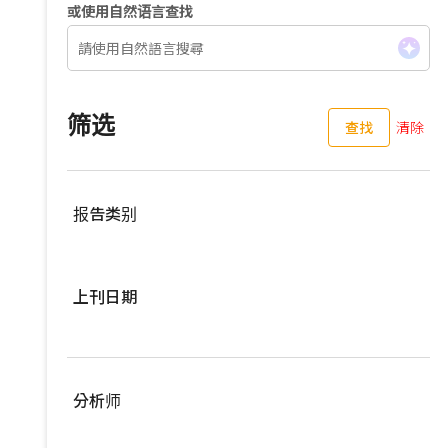
或使用自然语言查找
筛选
查找
清除
报告类别
服務器
上刊日期
亚洲供应链
车用零组件
过去三个月
EV Focus
过去六个月
分析师
宽频与无线
过去一年