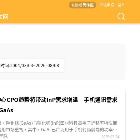
评估申请
登入
繁體版
简体版
文网
间:2004/03/03~2026-08/08
心CPO趋势将带动InP需求增温 手机通讯需求
aAs
S观察，砷化镓(GaAs)与磷化铟(InP)因材料具高电子迁移率特性而
应用市场重视，其中，GaAs已广泛用于手机射频前端的功率放
lifie...
究团队
2025-02-24