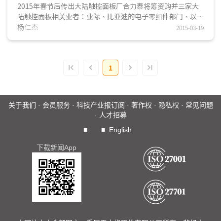
2015年春节后传出大陆触控面板厂合力泰将筹资购并三家大
陆触控面板相关业者：业际、比亚迪的电子零组件部门、以及
平波，由于这几家业者与合力泰目前事业皆可达成互补，
杨仁杰
2015-03-19
DIGITIMES Research认为此购并案有助于合力泰提升产业地
位，在触控面板出货量可望跃居陆厂第二，亦有机会仿效其他
大陆触控面板大厂经验，往指纹識別、摄影元件模塊等更高毛
1
利产品发展...
关于我们
·
会员服务
·
科技产业报订阅
·
著作权
·
隐私权
·
常见问题
·
人才招募
■
■
English
下载新闻App