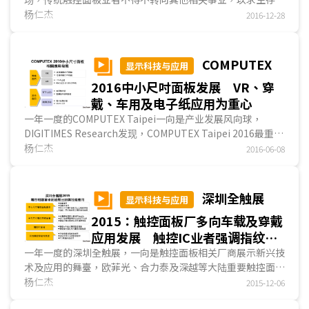
DIGITIMES Research发现，大陆主要触控面板业者纷纷转向
杨仁杰
2016-12-28
其他相关事业，例如TFT LCD模塊、指纹識別模塊、...
COMPUTEX
显示科技与应用
2016中小尺吋面板发展 VR、穿
戴、车用及电子纸应用为重心
一年一度的COMPUTEX Taipei一向是产业发展风向球，
DIGITIMES Research发现，COMPUTEX Taipei 2016最重要
的新兴发展为虚拟实境(VR)。VR虽非首度在COMPUTEX亮
杨仁杰
2016-06-08
相，但2016年不仅参展厂商急速增加，在技术上也多有突破...
深圳全触展
显示科技与应用
2015：触控面板厂多向车载及穿戴
应用发展 触控IC业者强调指纹及
力量傳感器
一年一度的深圳全触展，一向是触控面板相关厂商展示新兴技
术及应用的舞臺，欧菲光、合力泰及深越等大陆重要触控面板
厂、新思(Synaptics)、敦泰、晶门科技(Solomon)等重要触
杨仁杰
2015-12-06
控IC业者皆展出其触控相关技术...