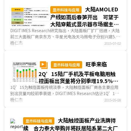
大陆AMOLED
显示科技与应用
产线如雨后春笋开出 可望于
大陆穿戴式显示器市场据主角
地位
DIGITIMES Research研究指出，大陆面板厂扩厂迅速，大陆
前三大面板厂商京东方、华星光电及天马微电子分别兴建5.5
代以上LTPS TFT LCD产线，并皆将进一步往AMOLED面板发
杨仁杰
2015-07-02
展，另一方面，专业AMOLED业者包括上海和辉...
旺季来临
显示科技与应用
2Q’15陆厂手机及平板电脑用触
控面板出货量将分别季增19.5%、
12.7%
1Q’15为触控面板传统淡季，大陆触控面板厂商各主要应用
别出货量均较前季衰退，DIGITIMES Research估计1Q’15
大陆手机、平板电脑及NB用触控面板出货量季衰退幅度分别
杨仁杰
2015-05-08
为17.4%、31.7%及33.5%；预计2Q’15因旺季将开始，大
陆触控面板各主要应用别出货量皆将成长...
大陆触控面板产业洗牌持
显示科技与应用
续 合力泰大举购并将跃居陆系第二大厂