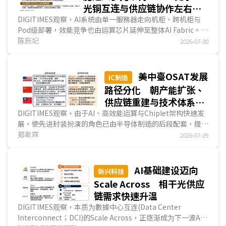
光铜互连与供应链协作左右系
统效能
DIGITIMES观察，AI系统由单一服務器走向机柜、跨机柜与
Pod级部署，效能竞争也由运算芯片延伸至整体AI Fabric。
Scale-up负责节点与机柜内高速互连，Scale-out则透过
陈辰妃
2026-07-30
NIC/DPU与Leaf-Spine串接AI丛集，完整路径涵盖PCIe、交
换器、SerDes、DSP、光模塊、线缆与连接器，并形成短距
离铜互连、交换器主干光互连的分工。随CSP自研ASIC兴起，
美中臺OSAT发展
IC制造
AI Fabric将走向多架构与定制化，进一步放大高速I/O、光通
路径分化 朝产能扩张、
讯与臺系业者在实体互连供应链的切入机会。...
供应链重建与技术体系三
大方向转型
DIGITIMES观察，由于AI、高效能运算与Chiplet架构快速发
展，使先进封装扮演的角色已由半导体制造的后段配套，提升
为决定芯片效能、成本、良率与供应链韧性的核心环节。全球
郑敬霖
2026-07-29
OSAT产业不仅面临产能扩充压力，也必须同步提升异质整
合、先进测试、热管理与设计协同能力。臺湾、美国与中国因
不同的产业背景，逐渐形成不同发展路径，以回应新一轮半导
AI基础建设迈向
新兴科技
体竞争。臺湾透过多元扩厂路径加速提升产能；美国则于亚利
Scale Across 相干光供应
桑那州建构新中心；中国则可能透过韬定律加速改变OSAT竞
链需求快速升温
争格局。...
DIGITIMES观察，本质为數據中心互连(Data Center
Interconnect；DCI)的Scale Across，正逐渐成为下一波AI