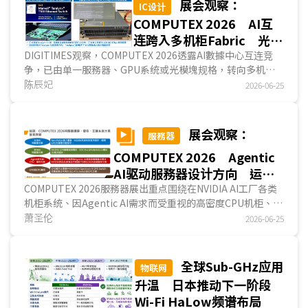
展会观察：
IC设计
提升，而是更加重视不同使用情境下的聯網品质、稳定性与整
COMPUTEX 2026 AI互
体管理能力。...
连跨入多机柜Fabric 光铜
分工牵动三大芯片厂布局
DIGITIMES观察，COMPUTEX 2026透露AI數據中心互连竞
争，已由单一服務器、GPU系统或光模塊规格，转向多机柜
網絡互连架构(Network Fabric)的系统级整合。NVIDIA延伸
陈辰妃
2026-06-25
Vera Rubin (VR)、Spectrum-X与AI Factory架构；迈威尔
(Marvell)以全距离Fabric整合DSP、SerDes、交换器ASIC、
光电技术与定制化芯片；
博通
(Broadcom)则透过
展会观察：
服務器
Tomahawk 6与ODM、白牌交换器供应链，推动非NVIDIA平
COMPUTEX 2026 Agentic
臺的开放AI Ethernet Fabric。AI互连竞争正由追求高速率，
延伸到不同距离、功耗与系统整合条件下..
AI驱动服務器设计方向 运
算、储存、互连皆有重点
COMPUTEX 2026服務器展出重点围绕在NVIDIA AI工厂各类
机柜系统、因Agentic AI需求而受重视的高密度CPU机柜、高
速SSD储存方案，以及CPO、CPC的整机或部...
萧圣伦
2026-06-25
全球Sub-GHz应用
物联网
升温 日本推动下一阶段
Wi-Fi HaLow频谱布局