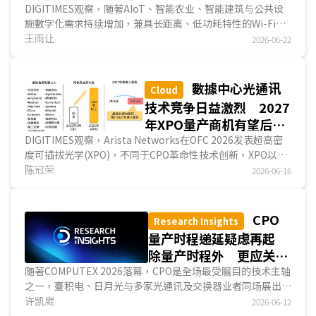
DIGITIMES观察，随著AIoT、智能农业、智能建筑与公共设
施數字化需求持续增加，兼具长距离、低功耗特性的Wi-Fi
HaLow (IEEE 802.11ah)逐渐展现应用价值。相较于主流Wi-
王雨让
2026-06-22
Fi技术聚焦于消费型电子产品与高速传输需求，Wi-Fi HaLow
更著重特定场域连线应用。近年日本透过场域验证、产业协作
与频谱規劃持续推动相关发展，并讨论850MHz频谱开放的可
數據中心光通讯
Cloud
能性，使Wi-Fi HaLow再度成为全球Sub-GHz无线通讯市场
技术竞争日益激烈 2027
发展所关注的焦点。...
年XPO量产商机有望后发
先至
DIGITIMES观察，Arista Networks在OFC 2026发表超高密
度可插拔光学(XPO)，不同于CPO革命性技术创新，XPO以工
程设计思维优化可插拔光学模塊，延续光学模塊既有生态系优
陈冠荣
2026-06-16
势。XPO兼具高帶寬密度、节省空间、维护性高和技术转换门
槛低等优点；然而XPO未能解决电信號传输的物理极限，目前
CPO仍为數據中心长期终极方案，但短期而言，XPO已先获微
CPO
Research Insights
软(Microsoft)公开支持，且多家供应商预期在2027年进行量
量产时程递延疑虑再起
产，换言之，XPO可能先行抢占數據中心市场，甚至延后CPO
除量产时程外 更应关注
商机成长时程。...
良率、可靠度与新材料整
随著COMPUTEX 2026落幕，CPO是全场最受瞩目的技术主轴
之一，臺积电、日月光与多家光通讯及交换器业者同场展出共
合
同封装方案，从矽光子引擎到接近量产的CPO交换器一字排
许凯崴
2026-06-12
开；然而展会热度未退，产业界随即传出CPO出货时程恐递延