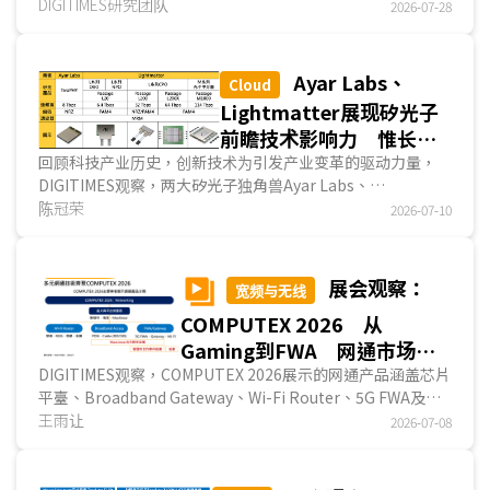
基础建设核心。由於单一數據中心面临电力、机房空间及散热
DIGITIMES研究团队
2026-07-28
等限制，超大规模云端服务业者(Hyperscaler)将GPU丛集分
散部署于距离2~40公里的园区數據中心，再透过高速光網絡
串接，使分散的运算资源能协同完成AI模型训练与推论。随著
Ayar Labs、
Cloud
AI互连传输容量提升至800G及1.6T，传统强度调变／直接检
Lightmatter展现矽光子
测(IMDD)技术已难以满足高容量、长距离數據传输需求，使
前瞻技术影响力 惟长远
相干光(Coherent)成为Scale Across主流技术。...
发展仍仰赖生态系支持
回顾科技产业历史，创新技术为引发产业变革的驱动力量，
DIGITIMES观察，两大矽光子独角兽Ayar Labs、
Lightmatter采用小芯片(Chiplet)、3D封装、异质整合和光
陈冠荣
2026-07-10
子中介层等新技术概念，各自研发光学小芯片TeraPHY、光
互连产品Passage等创新方案，同时布局外部雷射光源模塊和
可拆式光纤阵列单元等关键零组件，且Ayar Labs、
展会观察：
宽频与无线
Lightmatter已投入研发极具创新、前瞻性的光互连产品，长
COMPUTEX 2026 从
期而言，预估两大业者的创新技术将对數據中心、AI硬件供应
链产生关键影响力。...
Gaming到FWA 网通市场走
向多元聯網时代
DIGITIMES观察，COMPUTEX 2026展示的网通产品涵盖芯片
平臺、Broadband Gateway、Wi-Fi Router、5G FWA及Mi-
Fi等多元设备，展现家用網絡、固定宽频与移動宽频市场同步
王雨让
2026-07-08
发展的趋势，也反映網絡基础建设正朝向高速化、智能化与多
元化接取方向演进。随著人工智能应用、高画质影音、云端服
务与智能家居需求持续增加，网通设备已不再仅追求传输速度