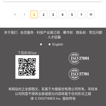
的杂音，质疑2027~2028年的大规模量产难以如期到位，市
场对CPO的乐观预期同步降温。DIGITIMES观察，若将CPO拆
1
2
3
4
5
成两条时程来看，用在交换器的Scale-out CPO进度大致如
期，真正比较可能延后的是机柜内的Scale-up CPO。...
关于我们
·
会员服务
·
科技产业报订阅
·
著作权
·
隐私权
·
常见问题
·
人才招募
■
■
English
下载新闻App
本网站内之全部图文，系属于大椽股份有限公司所有，非经本
公司同意不得将全部或部分内容转载于任何形式之媒
体 © DIGITIMES Inc. 版权所有