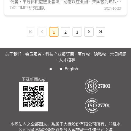
情势，半导体供应链业者设厂动态以在亚洲、美国较为热烈；
为主 手机、服務器EMS聚
电子零组件供应链业者动态则集中于东南亚，在这个...
DIGITIMES研究团队
2024-10-23
焦中印度、美墨
1
2
3
关于我们
·
会员服务
·
科技产业报订阅
·
著作权
·
隐私权
·
常见问题
·
人才招募
■
■
English
下载新闻App
本网站内之全部图文，系属于大椽股份有限公司所有，非经本
公司同意不得将全部或部分内容转载于任何形式之媒