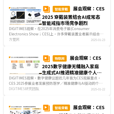
展会观察：CES
智能穿戴
2025 穿戴装置结合AI成常态
智能戒指市场竞争剧烈
DIGITIMES观察，在2025年消费电子展(Consumer
Electronics Show；CES)上，许多穿戴装置业者展示结合AI
功能的新产品／服务，其中以AI翻译和AI助理为大宗，部分...
方觉民
2025-01-23
展会观察：CES
物联网
2025數字健康无缝融入家庭
生成式AI推进精准健康个人化
服务
DIGITIMES观察，數字健康议题近几年皆为CES观展重点，
CES 2025参展业者发展预防医学／精准健康与AI驱动的个人
化指导产品／服务已成为趋势，全龄健康管理、心理.....
DIGITIMES研究团队
2025-01-22
展会观察：CES
智能穿戴