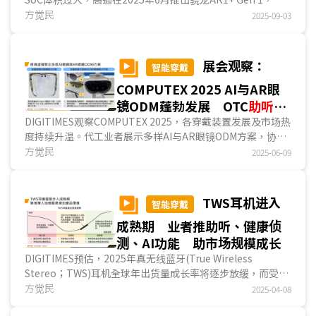
积较上代减少26%，有望缩减AI眼镜镜腿厚度，也显示业者...
方觉民
2025-09-03
展会观察：
智能穿戴
COMPUTEX 2025 AI与AR眼
镜ODM蓬勃发展 OTC
助听器
与智能戒指竞争加剧
DIGITIMES观察COMPUTEX 2025，各穿戴装置发展及市场热
度持续升温。代工业者展示多样AI与AR眼镜ODM方案，协助
品牌加速产品上市时程；臺厂见臻则推出以单一NP...
方觉民
2025-06-09
TWS耳机进入
智能穿戴
成熟期 业者推助听、健康侦
测、AI功能 助市场规模成长
DIGITIMES预估，2025年真无线蓝牙(True Wireless
Stereo；TWS)耳机全球年出货量成长率将逐步放缓，而受到
Podcast听众规模持续扩大、助听与健康侦测功能导入等正...
方觉民
2025-04-08