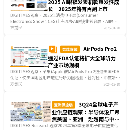
2025 AI眼镜发表机款爆发性成
长 2025年将有百副上市
DIGITIMES观察，2025年消费电子展(Consumer
Electronics Show；CES)上有众多AI眼镜业者参展，AI眼镜
产品数量大幅增加，预期2025年将有超过100副上市，其中，
方觉民
2025-01-20
多...
AirPods Pro2
智能穿戴
通过FDA认证将扩大全球听力
产业市场规模
DIGITIMES观察，苹果(Apple)的AirPods Pro 2通过美国FDA
认证，使美国地区用户能进行听力图检测，若为轻、中度听损
人士，可将AirPods Pro 2作为非处方(Over-The...
方觉民
2024-12-10
3Q24全球电子产
亚洲供应链
业供应链观察：半导体设厂聚
焦美国、亚洲 赴越南与中国
投资分以电子零组件与面板业
DIGITIMES Research观察2024年第3季全球电子供应链变化