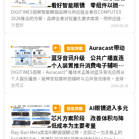
看好智能眼镜 零组件以微型
化方案为主
DIGITIMES观察智能眼镜品牌与供应链业者在COMPUTEX
2026推出的方案，品牌业者对轻量化要求度高，而供应链业
者也注重微型化方案，显现智能眼镜配戴舒适度、外观接受度
方觉民
2026-06-29
仍为产业积极优化的主要方向，而臺系业者如宏碁、魔力朋、
威刚、乾坤科技、义隆电等展出智能眼镜产品与零组件方案，
也显露臺系业者看好市场并积极布局智能眼镜领域。...
Auracast带动
智能穿戴
蓝牙音讯升级 公共广播直连
个人装置推升消费电子辅听市
场动能
DIGITIMES观察，Auracast广播技术正推动蓝牙音讯应用从
个人娱乐播放，延伸至轻度听损辅听与公共音讯接收。全球听
损人口持续增加，但
金西芷
助听器
使用率仍不到2成，其中，轻...
2026-06-26
AI眼镜进入多元
智能穿戴
芯片方案阶段 改善体积与降
低成本为主要考量
Ray-Ban Meta类型AI眼镜镜腿过厚，主因之一为主板上的
SoC体积过大，高通在2025年6月推出骁龙AR1+ Gen 1，体