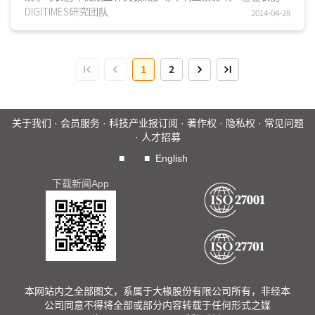
后客户端回补库存需求出现推动下，臺湾IC设计产业产值达新
DIGITIMES研究团队
2014-04-28
臺币1,195.2亿元，较前季1,245.3亿元仅衰退4%...
1
2
关于我们
·
会员服务
·
科技产业报订阅
·
著作权
·
隐私权
·
常见问题
·
人才招募
■
■
English
下载新闻App
本网站内之全部图文，系属于大椽股份有限公司所有，非经本
公司同意不得将全部或部分内容转载于任何形式之媒