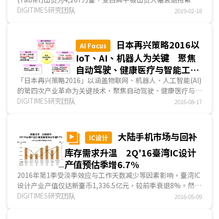
整体平板电脑出货季减2.3%、年减7.2%，整体而言旺季不
DIGITIMES研究团队
2019-02-18
旺。其中，品牌平板出货因苹果(Apple)出货表现甚佳，季增
13.4%，白牌平板则因客户端先前已连续两季...
日本再兴策略2016以
AI Focus
IoT、AI、机器人为关键 聚焦
自动驾驶、健康医疗与智能工
厂 推升2021年度GDP达600
「日本再兴策略2016」以涵盖物联网、机器人、人工智能(AI)
的第四次产业革命为关键技术，聚焦自动驾驶、健康医疗与智
萬億日圆
能工厂领域，目标推升日本2021年度国民生产毛额(GDP)扩
DIGITIMES研究团队
2016-08-17
大至600萬億日圆。DIGITIMES Research观察，由于第四次
产业革命...
大陆手机市场与回补
IC设计
库存需求升温 2Q'16臺湾IC设计
产值预估季增6.7%
2016年第1季受淡季效应与工作天数减少等因素影响，臺湾IC
设计产业产值仅达新臺币1,336.5亿元，较前季衰退8%。然
而，从单月营收进一步观察，2016年3月臺湾IC设计产业产值
DIGITIMES研究团队
2016-05-09
为500亿元，较2月成长44.5%，主要动能除来自大陆智能手
機市场回温外，客户端回补库需求也已于3月出现...