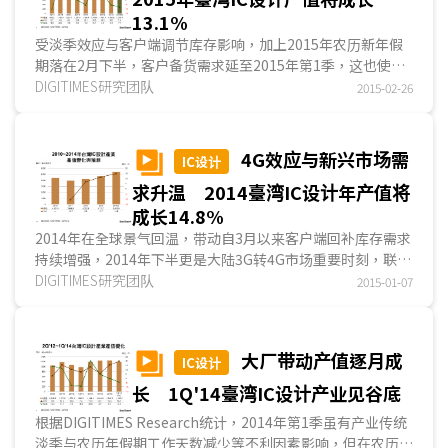
13.1%
受淡季效应与客户端调节库存影响，加上2015年农历新年假
期落在2月下半，客户备货需求延至2015年第1季，这也使得
2014年第4季臺湾IC设计产业产值达新臺币1,382.6亿元，较
DIGITIMES研究团队
2015-02-26
前季衰退5.4%，但仍较2013年同期成长9.9%。2015年第1季
终端需求依然不振...
4G效应与新兴市场需
IC设计
求升温 2014臺湾IC设计年产值将
成长14.8%
2014年在全球景气回温，带动自3月以来客户端回补库存需求
持续增强，2014年下半更是大陆3G转4G市场重要时刻，联发
科所推出第一款4G LTE 8核心 SoC亦在第3季放量，
DIGITIMES研究团队
2015-01-07
DIGITIMES Research预估，2014年臺湾IC设计产业产值将达
新臺币5,419亿元...
大厂带动产值逐月成
IC设计
长 1Q'14臺湾IC设计产业见谷底
根据DIGITIMES Research统计，2014年第1季虽有产业传统
淡季与农历年假期工作天数减少等不利因素影响，但在农历年