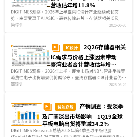
营收估年增11.8%
DIGITIMES观察，2026年上半臺湾IC设计产业延续成长态
势，主要受惠于AI ASIC、高速传输芯片、存儲器相关IC及显
示驱动IC需求增温。产业成长动能高度集中于少数巨头，前十
简琮训
2026-06-30
大IC设计业者合计营收占整体营收约75%，显示市场资源与
技术优势持续向大型业者集中。展望2026年第2季，在AI
ASIC专案放量、存儲器相关IC需求持续强劲，以及显示驱动IC
2Q26存儲器相关
IC设计
市场回温带动下，臺湾IC设计业者合计营收可望突破120亿美
IC需求与价格上涨因素带动
元，年增11.8%。...
臺湾业者合计营收估年增
244.8%
DIGITIMES观察，2026年上半，即使市场对NB与智能手機等
消费性电子出货前景仍将偏保守，臺湾存儲器IC设计业者仍受
惠于HBM排挤效应、NAND Flash与DRAM价格大幅上涨，以
简琮训
2026-05-29
及AI服務器与企业级SSD需求快速扩张等情势，带动整体IC设
计业者营运表现明显升温。无论是NAND控制IC、利基型
DRAM，或高端储存解决方案业者，营收与毛利率皆维持高度
产销调查：受淡季
智能穿戴
年成长，整体库存周转天数亦处于相对健康区间，反映市场需
及厂商淡出市场影响 1Q19全球
求与客户提前备货动能仍具支撑。...
平板电脑出货将季减34.2%
DIGITIMES Research总结2018年第4季全球平板电脑
(Tablet)出货为4,267万臺，受白牌平板出货大幅衰退拖累，