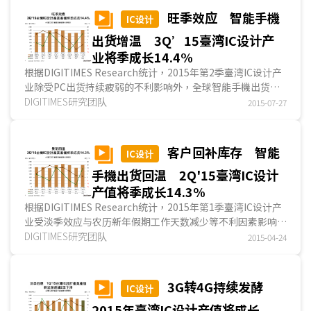
旺季效应 智能手機
IC设计
出货增温 3Q’15臺湾IC设计产
业将季成长14.4%
根据DIGITIMES Research统计，2015年第2季臺湾IC设计产
业除受PC出货持续疲弱的不利影响外，全球智能手機出货成
长不如预期，客户端亦持续调节库存，使得臺湾IC设计产业产
DIGITIMES研究团队
2015-07-27
值仅达新臺币1,232.9亿元，较第1季小幅成长0.7%，但仍较
2014年同期衰退10.6%...
客户回补库存 智能
IC设计
手機出货回温 2Q'15臺湾IC设计
产值将季成长14.3%
根据DIGITIMES Research统计，2015年第1季臺湾IC设计产
业受淡季效应与农历新年假期工作天数减少等不利因素影响，
加上大陆智能手機出货量下滑与客户端持续调节库存，使得臺
DIGITIMES研究团队
2015-04-24
湾IC设计产业产值为新臺币1,225亿元，较前季衰退11.4%...
3G转4G持续发酵
IC设计
2015年臺湾IC设计产值将成长