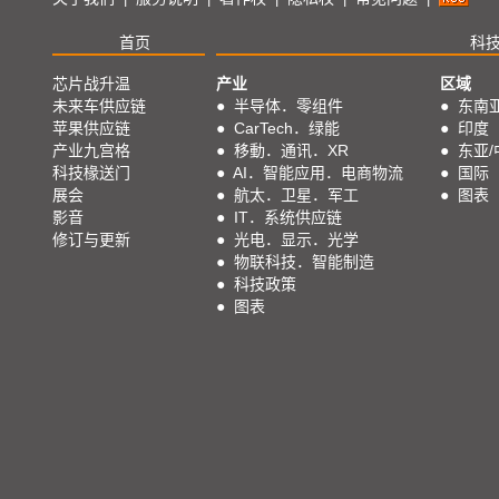
首页
科
芯片战升温
产业
区域
未来车供应链
●
半导体．零组件
●
东南
苹果供应链
●
CarTech．绿能
●
印度
产业九宫格
●
移動．通讯．XR
●
东亚/
科技椽送门
●
AI．智能应用．电商物流
●
国际
展会
●
航太．卫星．军工
●
图表
影音
●
IT．系统供应链
修订与更新
●
光电．显示．光学
●
物联科技．智能制造
●
科技政策
●
图表