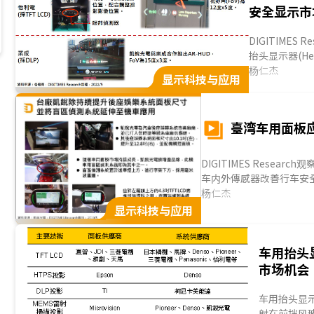
安全显示市
DIGITIME
抬头显示器(Hea
显示器等应用，其
杨仁杰
显示科技与应用
臺湾车用面板
DIGITIMES Research观察，近期车用面板发展迅速，尤其随著毫米波雷达或照相镜头等
车内外傳感器改善行车安
增加。除此之外，现阶段
杨仁杰
是搭配增实境(AR)功能
显示科技与应用
外，随著自驾车逐渐导入
显示面板描绘激光雷達所
车用抬头
术的发展而提升。
臺厂怡利电耕耘抬头显示器
市场机会
显示器结合AR功能，搭
的状况提供警示。过去其
车用抬头显示器
善。
射在前挡风