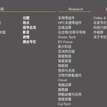
窗，驾驶人可同时看到实际
新创公司奇美车电主要应
技网
Research
能，现场主展品有车道偏移
议题
车用零组件
Colley &
车、大陆一线汽车业者，并导入车
亚
观点
HPC关键零组件
名家专栏
报导总览
边缘运算
科技行脚
中国
影音
化合物/功率半导体
作者群
商情
Green Tech
关于专栏
展会专区
EV Focus
新兴科技
亚洲供应链
智能制造
智能家居
物联网
宽频与无线
次時代移動通讯
Cloud
电脑运算
服務器
移動設備与应用
智能穿戴
CarTech