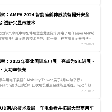
察：AMPA 2024 智能座舱傳感装备提升安全
引进新兴显示技术
国际汽摩托車零配件展暨臺北国际车用电子展(Taipei AMPA)
用零组件厂展示新兴技术与应用的平臺，在车用显示器与傳感
年主要零组...
2024-04-30
察：2023年臺北国际车电展 亮点为SiC进展、
、大功率快充
际车用电子展暨E-Mobility Taiwan展于4月中旬举行，
S Research访谈归纳分析此次展览重点包括能显著提升电动车效率
C(碳化...
2023-04-20
UD朝AR技术发展 车电业者并拓展大型商用车