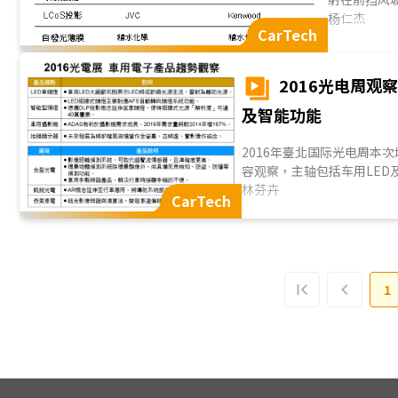
臺厂神达(卫星导航品牌
HUD虽仍
杨仁杰
器。随著毫米波雷达技术
CarTech
未来市场潜力十
并改善行车安全。另外，
应用。
2016光电周观
该两厂并研发驾驶人精
外，随著自驾车陆续导入
及智能功能
统，亦有助于车用面板市
2016年臺北国际光电周本次增加车用电子领域，
容观察，主轴包括车用LED
的演算法系统等。
林芬卉
CarTech
在本次光电展中，全球第一大
出新兴光源将以LED为主，
敌，若LED成本降幅够大，
转向头灯功能、智能车灯照明
随著ADAS兴起，将带动
1
道偏移警示、自动紧急煞车、
197%。合盈光电亦提出相
兼具死角检知、防盗、防撞
消费性热门产品AR概念亦
视范围局限，或可视角度偏
结合。展场中，
凯锐光电
将