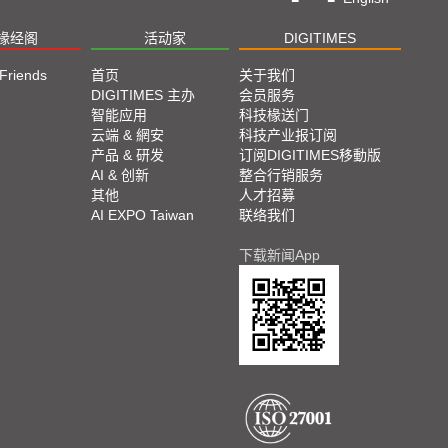
路况及下一步要行走方向的投影影像。
用影像識別与演算法等技术，提供驾驶安全辅助系统所需功
椽经阁
活动家
DIGITIMES
警示系统、头灯自动点灭系统等，目前客户包括裕隆、中华汽
 Friends
首页
关于我们
前市场(Before Market)供应链。
DIGITIMES 主办
会员服务
智能应用
科技椽送门
云端 & 網安
科技产业报订阅
产品 & 研发
订阅DIGITIMES移動版
AI & 创新
整合行销服务
其他
人才招募
AI EXPO Taiwan
联络我们
下载新闻App