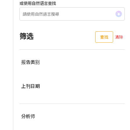
或使用自然语言查找
筛选
查找
清除
报告类别
服務器
上刊日期
亚洲供应链
车用零组件
过去三个月
EV Focus
过去六个月
分析师
宽频与无线
过去一年