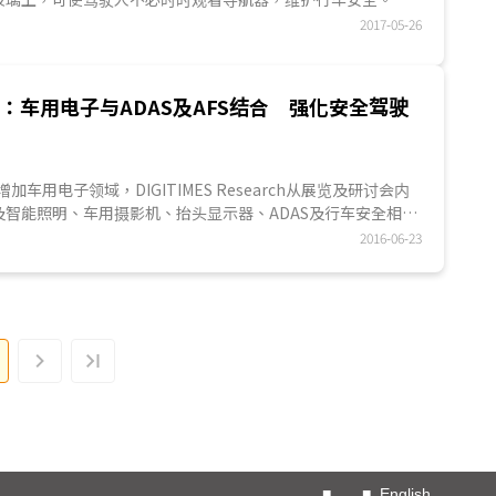
Mio)原以可携式导航器为主要产品，近期逐渐扩及行车记录
处于初期拓展阶段，近年来，随著德国、日本高级车陆续导入，
2017-05-26
发展，神达也开始研发车用视觉盲区系统，可辅助驾驶人停车
足...
原以车后娱乐用面板为主的
凯锐光电
，则将此功能导向摩托車
察：车用电子与ADAS及AFS结合 强化安全驾驶
神侦测系统，透过照相镜头探测驾驶人是否疲劳驾驶。另
测试，系统业者分别导入脸部識別验证系统以及激光雷達系
场发展。
DIGITIMES Research从展览及研讨会内
及智能照明、车用摄影机、抬头显示器、ADAS及行车安全相关
2016-06-23
车用LED照明厂欧司朗(Osram)提出LED车头灯趋势，指
雷射将为辅助光源；若与传统光源相较，现LED亮度可与HID匹
约10年后渗透率将接近卤素灯。另，因汽车愈加强调AFS自动
等，此有利于LED光源于车头灯采用量提升。
车用摄影机需求成长，主要功能包括盲点检知、全景影像、车
夜视、监测驾驶瞌睡等，预估2019年需求量将较2014年增加
关产品，包括影像距离侦测系统、环景物体侦测系统等，后者尚
等侦测功能。
延伸至车用抬头显示器应用，现抬头显示器缺点是驾驶人可
低等，未来发展为将前档风玻璃当作全屏幕，并将虚实影像作
AR概念延伸至行车应用，即把导航系统部分影像投影至车前
■
■
English