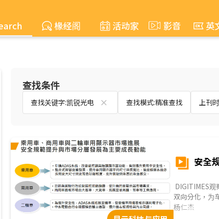
earch
椽经阁
活动家
影音
英
查找条件
查找关键字:凯锐光电
查找模式:精准查找
上刊时间
安全
DIGITIM
双向分化，为车
杨仁杰