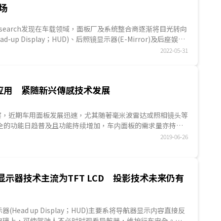
场
S Research发现在车载领域，面板厂及系统整合商逐渐将目光转向
d-up Display；HUD)、后照镜显示器(E-Mirror)及后座娱乐
中...
2022-05-31
应用 紧随新兴傳感技术发展
全的功能日趋普及且功能持续增加，车内面板的需求量亦持续
高端车种配备抬头显示幕虽尚未普及，但功能持续改善，尤其
2019-06-26
，使驾驶人能仅需紧盯路面即可获得精确的路况，避免风险。另
测试，且多透过雷射雷达(又称激光雷達)侦测障碍物，亦多配备
侦测的图形。车用面板数量与功能的需求可望随著新兴傳感技
显示器技术主流为TFT LCD 投影技术未来仍有
多年，目前已向国际一线厂商(Tier 1)供货，尤其将抬头
配毫米波雷达，可标示前方其他车辆与行人，并对后方即将来车
展品常有投影位置和实物位置不配合的状况，但近期已大幅改
(Head up Display；HUD)主要系将导航器显示内容直接反
玻璃上，可使驾驶人不必时时观看导航器，维护行车安全。