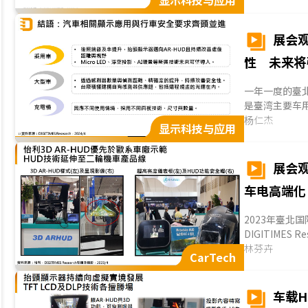
显示科技与应用
展会观
性 未来将
一年一度的臺北
是臺湾主要车
器方面，2024
杨仁杰
显示科技与应用
展会观
车电高端化
2023年臺北国
DIGITIME
的第三类半导体Si
林芬卉
CarTech
车载H