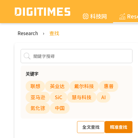
科技网
Res
Research
›
查找
关键字
联想
英业达
戴尔科技
惠普
亚马逊
SiC
慧与科技
AI
氮化镓
中国
全文查找
精准查找