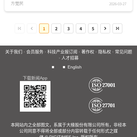
智能眼镜，镜腿厚度已接近一般眼镜外型；在平价化方面，美
方觉民
2026-03-27
国亚马逊Tech Glasses畅销排行榜中，中系品牌智能眼镜占
比高达88%，平均售价仅67美元，两项趋势皆有助提升消费
者购买意愿。另一方面，品牌业者与开发者也正双轨推动AI
1
2
3
4
5
Agent发展，例如阿里巴巴透过千问AI眼镜垂直整合阿里生态
系服务，开发者则推动Meta、Rokid等AI眼镜接入OpenClaw
开源专案，显示AI眼镜正逐步朝AI Agent入口方向发展。...
关于我们
·
会员服务
·
科技产业报订阅
·
著作权
·
隐私权
·
常见问题
·
人才招募
■
■
English
下载新闻App
本网站内之全部图文，系属于大椽股份有限公司所有，非经本
公司同意不得将全部或部分内容转载于任何形式之媒