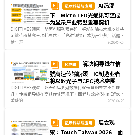
米压印微影(NIL)虽仍在克服技术与良率，但被业界看好。整
AI热潮
显示科技与应用
体而言，超透镜正蓬勃发展中。...
下 Micro LED光通讯可望成
为显示产业转型重要契机
DIGITIMES观察，随著AI服務器兴起，铜缆传输技术难以维持
足够传输帶寬与功耗需求，「光进铜退」成为产业热门话题。
光通讯根据传输距离，可分为CW-DFB、VCSEL及Micro LED
杨仁杰
2026-04-24
等三种技术，其中前两者皆基于雷射，在成本、寿命、功耗及
耐温上，不及Micro LED，因此Micro LED光通讯将成机柜内
传输主流。现阶段臺厂在Micro LED显示技术与量产能力皆具
解决铜导线在信
IC制造
全球领先地位，尤其在巨量转移位置精度与Micro LED晶粒密
號高速传输瓶颈 IC制造业者
度皆占优势，对于臺厂向光通讯扩展帮助甚大。...
将以矽光子与CPO技术突围
DIGITIMES观察，随著AI运算对数据传输帶寬的要求不断推
升，传统铜导线在高速传输环境下，因趋肤效应(Skin Effect)
将导致信號损耗急剧上升，难以支撑次時代數據中心扩张。矽
黄健治
2026-04-23
光子技术凭借其低损耗、高帶寬与低延迟特性，成为AI數據中
心发展的必然选择。此外，为搭配更高效率的光电转换，光调
变器将从MZM转向更具能效及整合优势的MRM。在矽光子与
展会观
显示科技与应用
CPO供应链发展上，臺积电开发的COUPE架构已成为推动矽
察：Touch Taiwan 2026 面
光子及CPO技术落地的重要技术，而英特尔、三星电子、格罗