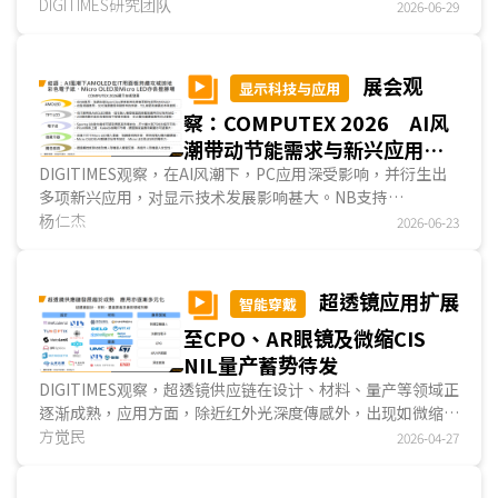
仍面临光耦合效率、组装精度与量产能力等挑战。DIGITIMES
DIGITIMES研究团队
2026-06-29
分析，随著PIC端透过半导体制程持续降低光损耗，光纤与
PIC间的光学界面反而成为影响CPO效能与量产良率的关键环
节。整体而言，目前FAU尚无主导技术路线，然技术发展聚焦
展会观
显示科技与应用
于新型光学元件及可拆式FAU等，以提升耦光效率、维修便利
察：COMPUTEX 2026 AI风
性及量产能力。..
潮带动节能需求与新兴应用
提升AMOLED在PC市占并扩大
DIGITIMES观察，在AI风潮下，PC应用深受影响，并衍生出
多项新兴应用，对显示技术发展影响甚大。NB支持
电子纸和微显示器商机
OpenClaw AI功能，对算力与节能要求趋严，有利于厂商改采
杨仁杰
2026-06-23
AMOLED面板；而在需兼顾画质与面板刷新率的高端电竞应
用，韩厂SDC研发新款QD-OLED面板以因应此需求。數字看
板节能需求趋严，有利彩色电子纸发展；AI双向翻译器提升透
超透镜应用扩展
智能穿戴
明显示器需求；AR眼镜沉浸式视觉，提升微显示器发展；而
至CPO、AR眼镜及微缩CIS
无人机与人形机器人则创造无人机控制器与改善机器人手部傳
感能力的需求。...
NIL量产蓄势待发
DIGITIMES观察，超透镜供应链在设计、材料、量产等领域正
逐渐成熟，应用方面，除近红外光深度傳感外，出现如微缩
CIS像素、远红外光镜头、CPO、悬浮／防窥屏幕、AR
方觉民
光波导
2026-04-27
等多元化应用；量产技术方面，目前DUV微影技术制造超透镜
已进入量产及商业化，雷射直写(DLW)已用于小规模量产，納