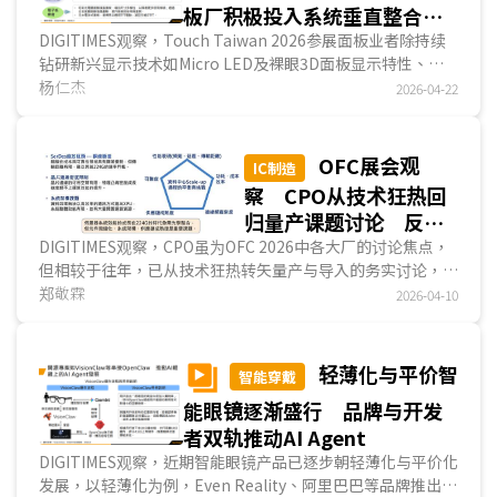
方德及联电等大厂则持续加强相关领域布局。...
板厂积极投入系统垂直整合与
非显示事业 开拓新利基
DIGITIMES观察，Touch Taiwan 2026参展面板业者除持续
钻研新兴显示技术如Micro LED及裸眼3D面板显示特性、并
持续改进IT用TFT LCD省电性以因应AI时代对IT产业的冲击
杨仁杰
2026-04-22
外，面板业者为巩固市场地位并提升自身在供应链的阶层，多
积极投入系统垂直整合事业，且因应AI时代对算力、通讯的要
求，并透过原有的设备与技术经验，积极投入FOPLP、光通
OFC展会观
IC制造
讯、卫星天线等非显示事业，借以从早已成为红海的面板事业
察 CPO从技术狂热回
中转型升级，延续企业寿命、扩大获利机会，呈现面板厂正逐
归量产课题讨论 反映
渐脱离传统制造业角色，成为显示与光电解决方案公司。...
业者更务实布局中长期
DIGITIMES观察，CPO虽为OFC 2026中各大厂的讨论焦点，
但相较于往年，已从技术狂热转矢量产与导入的务实讨论，象
商机
征产业链已进入更深度的磨合与生态系建置阶段，博通及
郑敬霖
2026-04-10
NVIDIA亦积极提供解决方案。然受限于模塊良率与供应链协
作成熟度不足，CPO预计将与LPO等解决方案，进入更长的技
术共存期；此外，包含MRM、Micro LED等前瞻技术仍存有
轻薄化与平价智
智能穿戴
不确定性，各业者亦已针对相关技术，投入更多的研究与验
能眼镜逐渐盛行 品牌与开发
证，以降低CPO商用门槛。...
者双轨推动AI Agent
DIGITIMES观察，近期智能眼镜产品已逐步朝轻薄化与平价化
发展，以轻薄化为例，Even Reality、阿里巴巴等品牌推出的