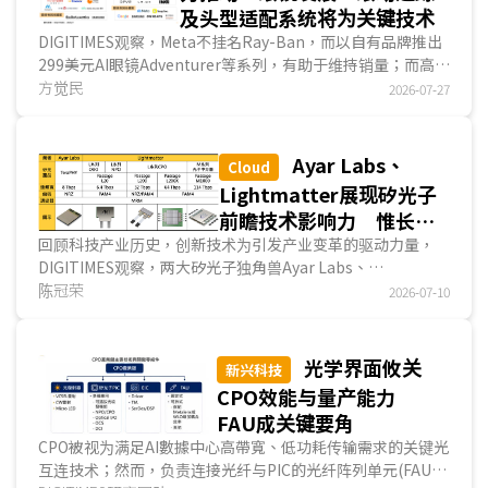
及头型适配系统将为关键技术
DIGITIMES观察，Meta不挂名Ray-Ban，而以自有品牌推出
299美元AI眼镜Adventurer等系列，有助于维持销量；而高通
(Qualcomm)、应材(Applied Materials)等供应链业...
方觉民
2026-07-27
Ayar Labs、
Cloud
Lightmatter展现矽光子
前瞻技术影响力 惟长远
发展仍仰赖生态系支持
回顾科技产业历史，创新技术为引发产业变革的驱动力量，
DIGITIMES观察，两大矽光子独角兽Ayar Labs、
Lightmatter采用小芯片(Chiplet)、3D封装、异质整合和光
陈冠荣
2026-07-10
子中介层等新技术概念，各自研发光学小芯片TeraPHY、光
互连产品Passage等创新方案，同时布局外部雷射光源模塊和
可拆式光纤阵列单元等关键零组件，且Ayar Labs、
光学界面攸关
新兴科技
Lightmatter已投入研发极具创新、前瞻性的光互连产品，长
CPO效能与量产能力
期而言，预估两大业者的创新技术将对數據中心、AI硬件供应
FAU成关键要角
链产生关键影响力。...
CPO被视为满足AI數據中心高帶寬、低功耗传输需求的关键光
互连技术；然而，负责连接光纤与PIC的光纤阵列单元(FAU)