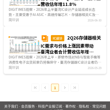
营收估年增11.8%
DIGITIMES观察，2026年上半臺湾IC设计产业延续成长态
势，主要受惠于AI ASIC、高速传输芯片、存儲器相关IC及显
示驱动IC需求增温。产业成长动能高度集中于少数巨头，前十
简琮训
2026-06-30
大IC设计业者合计营收占整体营收约75%，显示市场资源与
技术优势持续向大型业者集中。展望2026年第2季，在AI
ASIC专案放量、存儲器相关IC需求持续强劲，以及显示驱动IC
2Q26存儲器相关
IC设计
市场回温带动下，臺湾IC设计业者合计营收可望突破120亿美
IC需求与价格上涨因素带动
元，年增11.8%。...
臺湾业者合计营收估年增
244.8%
DIGITIMES观察，2026年上半，即使市场对NB与智能手機等
消费性电子出货前景仍将偏保守，臺湾存儲器IC设计业者仍受
惠于HBM排挤效应、NAND Flash与DRAM价格大幅上涨，以
简琮训
2026-05-29
及AI服務器与企业级SSD需求快速扩张等情势，带动整体IC设
计业者营运表现明显升温。无论是NAND控制IC、利基型
DRAM，或高端储存解决方案业者，营收与毛利率皆维持高度
1
年成长，整体库存周转天数亦处于相对健康区间，反映市场需
求与客户提前备货动能仍具支撑。...
关于我们
·
会员服务
·
科技产业报订阅
·
著作权
·
隐私权
·
常见问题