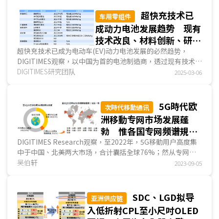
商；美国超过67.5%的充电桩集中于前五大营运商...
超快充技术已
车用零组件
成动力电池发展趋势 现有
技术改良、材料创新、研发
次時代电池各有蹊径
超快充技术已成为电动车(EV)动力电池发展的必然趋势，
DIGITIMES观察，以中国为首的电池制造商，透过现有技术升
级，布局4C及以上的超快充技术，部分企业已进入量产阶...
DIGITIMES研究团队
2025-03-06
5G時代欧
次時代移動通讯
洲移動专网市场发展蓬
勃 惟各国专网频谱規劃
缓慢是应用普及挑战
DIGITIMES Research观察，至2022年，5G移動用户高度集
中于中国、北美两大市场，合计囊括全球76%；然从专网部
署数量观察，欧洲却囊括40%比重，为全球最高，说明各...
吴伯轩
2023-09-05
SDC、LGD拟导
亚洲供应链
入低折射CPL至小尺吋OLED