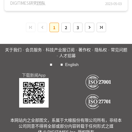
略，其中以工／商业等企业单位执行节能移動的效率...
DIGITIMES研究团队
2023-05-03
1
2
3
关于我们
·
会员服务
·
科技产业报订阅
·
著作权
·
隐私权
·
常见问题
·
人才招募
■
■
English
下载新闻App
本网站内之全部图文，系属于大椽股份有限公司所有，非经本
公司同意不得将全部或部分内容转载于任何形式之媒