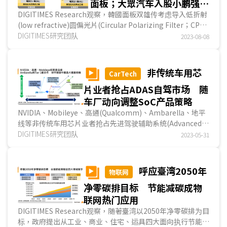
面板；大眾汽车入股小鹏强化
中国市场竞争力；日产投资雷
DIGITIMES Research观察，韓國面板双雄传考虑导入低折射
(low refractive)圆偏光片(Circular Polarizing Filter；CPL)
诺电动车新事业
至小尺吋OLED面板，以提升发光效率，但成本...
DIGITIMES研究团队
2023-08-08
非传统车用芯
CarTech
片业者抢占ADAS自驾市场 随
车厂动向调整SoC产品策略
NVIDIA、Mobileye、高通(Qualcomm)、Ambarella、地平
线等非传统车用芯片业者抢占先进驾驶辅助系统(Advanced
Driver Assistance System；ADAS)/自驾SoC(系统...
DIGITIMES研究团队
2023-05-31
呼应臺湾2050年
物联网
净零碳排目标 节能减碳成物
联网热门应用
DIGITIMES Research观察，随著臺湾以2050年净零碳排为目
标，政府提出从工业、商业、住宅、运具四大面向执行节能策