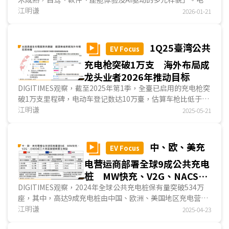
车续航里程达300英里将是基本门槛，AI正催生自驾技术从商
江明谦
2026-01-21
用化朝向规模化迈进，破碎化的軟件开发痛点已有业者提供兼
容性高、便于开发的軟件工具，全像投影技术将成为新一代座
舱体验的技术潮流，而AI驱动正创造多元应用创新，商用化的
1Q25臺湾公共
EV Focus
应用场景探询将成为业者最新阶段课题...
充电枪突破1万支 海外布局成
龙头业者2026年推动目标
DIGITIMES观察，截至2025年第1季，全臺已启用的充电枪突
破1万支里程碑，电动车登记数达10万臺，估算车枪比低于
10:1，进一步看充电枪在全臺19个行政区分布情形，共计...
江明谦
2025-05-21
中、欧、美充
EV Focus
电营运商部署全球9成公共充电
桩 MW快充、V2G、NACS成
业者关注焦点
DIGITIMES观察，2024年全球公共充电桩保有量突破534万
座，其中，高达9成充电桩由中国、欧洲、美国地区充电营运
商部署／管理。中国超过7成充电桩布建／营运由前五大营运
江明谦
2025-04-23
商贡献，法国、意大利超过5成充电桩布建集中于前三大营运