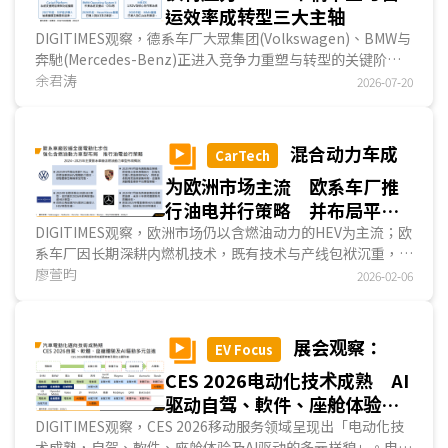
运效率成转型三大主轴
DIGITIMES观察，德系车厂大眾集团(Volkswagen)、BMW与
奔馳(Mercedes-Benz)正进入竞争力重塑与转型的关键阶
段。随著全球汽车市场成长趋缓、中国车厂快速崛起、电动车
余君涛
2026-07-20
需求下滑，以及AI与軟件定义汽车(Software-Defined
Vehicle；SDV)技术加速演进，德系车厂已无法单纯依靠品
牌、车辆性能及销售规模维持优势。因此，德系车厂近年的发
混合动力车成
CarTech
展方向逐渐聚焦三大主轴，包括以AI提升产品智能化能力、推
为欧洲市场主流 欧系车厂推
出新一代车辆架构承载电动化与SDV功能，并透过优化成本结
构与营运效率，维持长期投资及获利能力。...
行油电并行策略 并布局平价
电动车以抗衡中企
DIGITIMES观察，欧洲市场仍以含燃油动力的HEV为主流；欧
系车厂因长期深耕内燃机技术，既有技术与产线包袱沉重，加
上电动车核心技术不足，导致电动化转型进展缓慢。为兼顾减
廖萱昀
2026-02-06
碳目标与产业现况，欧盟放宽2035年新车碳排减量目标，保
留HEV、PHEV等多元动力车型的发展空间...
展会观察：
EV Focus
CES 2026电动化技术成熟 AI
驱动自驾、軟件、座舱体验全
面升级
DIGITIMES观察，CES 2026移动服务领域呈现出「电动化技
术成熟，自驾、軟件、座舱体验及AI驱动的多元样貌」。电动