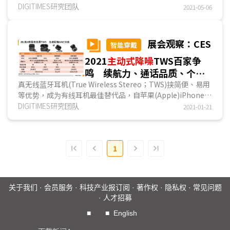
估出货达2.59亿副，成长40.5%，其中，苹果(Apple)
DIGITIMES研究团队
2021-05-06
AirPods系列仍高踞4成以上市占，但随著竞争者推出在软硬
件功能、使用体验...
展会观察：CES
智能穿戴
2021
主动式降噪
TWS百家争
鸣 续航力、通话品质、个性
化功能为升级重点
真无线蓝牙耳机(True Wireless Stereo；TWS)挟简便、易用
等优势，成为有线耳机最佳替代品，自苹果(Apple)iPhone
12系列不再随盒附赠有线耳机后，智能手機品牌业者群起效
DIGITIMES研究团队
2021-01-21
仿，如小米11及三星S21等，TWS厂商遂乘上这股助力积极推
出产品...
1
关于我们
·
会员服务
·
科技产业报订阅
·
著作权
·
隐私权
·
常见问题
·
人才招募
■
■
English