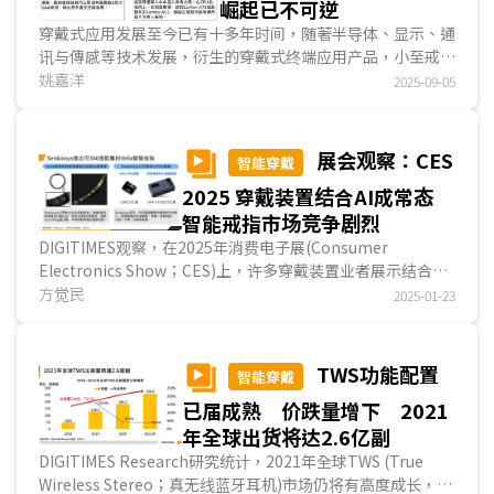
崛起已不可逆
穿戴式应用发展至今已有十多年时间，随著半导体、显示、通
讯与傳感等技术发展，衍生的穿戴式终端应用产品，小至戒
指、手环，大至VR/XR眼镜等，在市场上大多有稳定亦或...
姚嘉洋
2025-09-05
展会观察：CES
智能穿戴
2025 穿戴装置结合AI成常态
智能戒指市场竞争剧烈
DIGITIMES观察，在2025年消费电子展(Consumer
Electronics Show；CES)上，许多穿戴装置业者展示结合AI
功能的新产品／服务，其中以AI翻译和AI助理为大宗，部分...
方觉民
2025-01-23
TWS功能配置
智能穿戴
已届成熟 价跌量增下 2021
年全球出货将达2.6亿副
DIGITIMES Research研究统计，2021年全球TWS (True
Wireless Stereo；真无线蓝牙耳机)市场仍将有高度成长，预