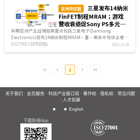
三星发布14納米
亚洲供应链
FinFET制程MRAM；游戏
营收衰退促Sony PS多元开
拓潜在玩家；中国车企陆续
本期亚洲产业战情观察重点包括三星电子(Samsung
Electronics)发布14納米制程MRAM，臺、美系半导体业者紧
发布800V SiC高压平臺
追在后；PS5主机销量受制于芯片短缺并影响游戏营收，促
DIGITIMES研究团队
2022-11-29
使...
1
关于我们
·
会员服务
·
科技产业报订阅
·
著作权
·
隐私权
·
常见问题
·
人才招募
■
■
English
下载新闻App