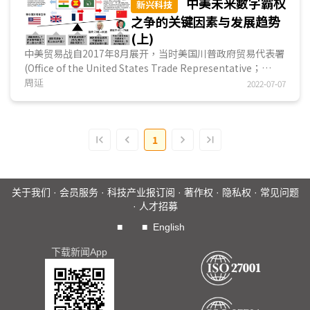
中美未来數字霸权
新兴科技
之争的关键因素与发展趋势
(上)
中美贸易战自2017年8月展开，当时美国川普政府贸易代表署
(Office of the United States Trade Representative；
USTR)根据《1974年贸易法》(Trade Act of 197...
周延
2022-07-07
1
关于我们
·
会员服务
·
科技产业报订阅
·
著作权
·
隐私权
·
常见问题
·
人才招募
■
■
English
下载新闻App