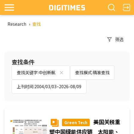
Research
›
查找
筛选
查找条件
查找关键字:中创新航
查找模式:精准查找
上刊时间:2004/03/03~2026-08/09
美国关税重
Green Tech
塑中国绿能供应链 太阳能、