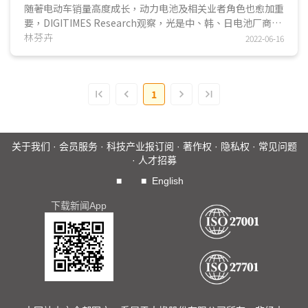
随著电动车销量高度成长，动力电池及相关业者角色也愈加重
要，DIGITIMES Research观察，光是中、韩、日电池厂商即
囊括逾9成市占率，以磷酸铁锂及三元电池为主；而装...
林芬卉
2022-06-16
1
关于我们
·
会员服务
·
科技产业报订阅
·
著作权
·
隐私权
·
常见问题
·
人才招募
■
■
English
下载新闻App