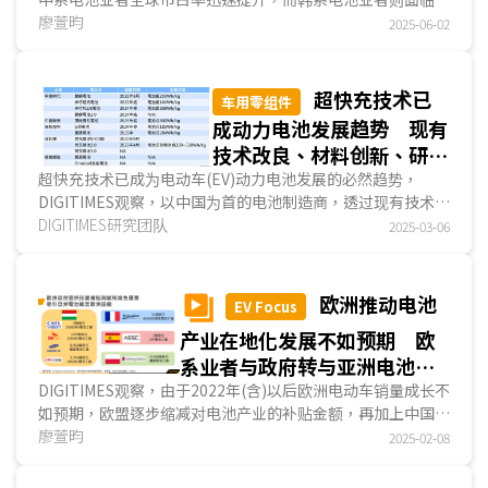
占率下滑与营运压力。因中国市场竞争激烈，韩系电池业者将
廖萱昀
2025-06-02
发展重心转向欧美...
超快充技术已
车用零组件
成动力电池发展趋势 现有
技术改良、材料创新、研发
次時代电池各有蹊径
超快充技术已成为电动车(EV)动力电池发展的必然趋势，
DIGITIMES观察，以中国为首的电池制造商，透过现有技术升
级，布局4C及以上的超快充技术，部分企业已进入量产阶...
DIGITIMES研究团队
2025-03-06
欧洲推动电池
EV Focus
产业在地化发展不如预期 欧
系业者与政府转与亚洲电池厂
合作共赢
DIGITIMES观察，由于2022年(含)以后欧洲电动车销量成长不
如预期，欧盟逐步缩减对电池产业的补贴金额，再加上中国垄
断电池市场，欧系电池厂面临严峻挑战，多数厂商在2...
廖萱昀
2025-02-08