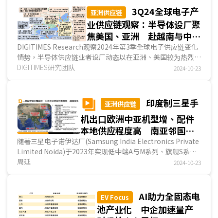
3Q24全球电子产
亚洲供应链
业供应链观察：半导体设厂聚
焦美国、亚洲 赴越南与中国
投资分以电子零组件与面板业
DIGITIMES Research观察2024年第3季全球电子供应链变化
情势，半导体供应链业者设厂动态以在亚洲、美国较为热烈；
为主 手机、服務器EMS聚
电子零组件供应链业者动态则集中于东南亚，在这个...
DIGITIMES研究团队
2024-10-23
焦中印度、美墨
印度制三星手
亚洲供应链
机出口欧洲中亚机型增、配件
本地供应程度高 南亚邻国亦
开始组装三星手机
随著三星电子诺伊达厂(Samsung India Electronics Private
Limited Noida)于2023年实现低中端A与M系列、旗舰S系
列、折叠系列等全机型于印度制造后，2024年印度市...
周延
2024-10-23
AI助力全固态电
EV Focus
池产业化 中企加速量产