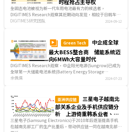
时程抢占主导权
全固态电池被视为新一代车用电池最有力的候选者，
DIGITIMES Research观察其近期动向发现，相较于日韩车厂
以2027年为全固态电池量产的时间点，中国车厂普遍将目标
DIGITIMES研究团队
2024-09-12
提...
中企成全球
Green Tech
最大BESS整合商 储能系统迈
向6MWh大容量时代
DIGITIMES Research观察，中企阳光电源(Sungrow)已成为
全球第一大储能电池系统(Battery Energy Storage
System；BESS)整合商，2023年阳光电源BESS出货量全...
余佩儒
2024-07-23
三星电子越南北
亚洲供应链
部关系企业及手机供应链分
析 上游倚重韩系业者、下
游渐有多元客户
三星电子(Samsung Electronics)于2010年后逐渐提高手机
在越南北部工厂的生产比重后，带动供应链一同在越南北部设