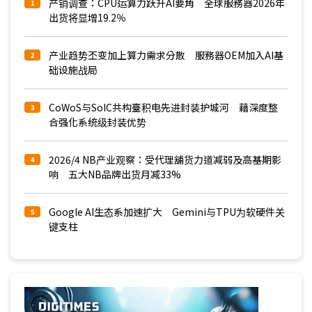
产销调查：CPU运算力跃升AI要角 全球服務器2026年
1
出货将显增19.2％
产业趋势丕变加上算力需求分散 服務器OEM加入AI基
2
础设施战局
CoWoS与SoIC共构臺积电先进封装护城河 藉深度整
3
合强化系统级封装优势
2026/4 NB产业观察：受代理舖货力道减弱及高基期影
4
响 五大NB品牌出货月减33%
Google AI生态系加速扩大 Gemini与TPU为软硬件关
5
键支柱