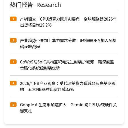
热门报告
Research
-
产销调查：CPU运算力跃升AI要角 全球服務器2026年
1
出货将显增19.2％
产业趋势丕变加上算力需求分散 服務器OEM加入AI基
2
础设施战局
CoWoS与SoIC共构臺积电先进封装护城河 藉深度整
3
合强化系统级封装优势
2026/4 NB产业观察：受代理舖货力道减弱及高基期影
4
响 五大NB品牌出货月减33%
Google AI生态系加速扩大 Gemini与TPU为软硬件关
5
键支柱