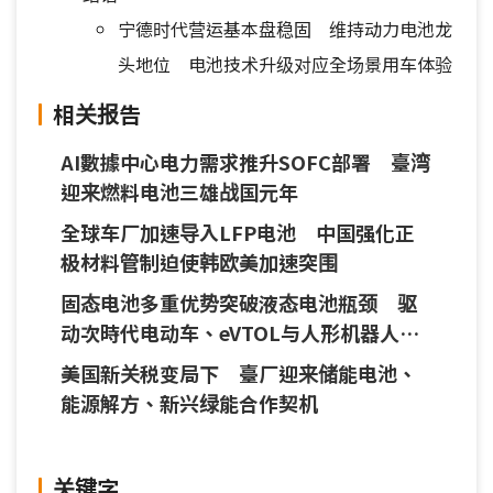
宁德时代营运基本盘稳固 维持动力电池龙
头地位 电池技术升级对应全场景用车体验
相关报告
AI數據中心电力需求推升SOFC部署 臺湾
迎来燃料电池三雄战国元年
全球车厂加速导入LFP电池 中国强化正
极材料管制迫使韩欧美加速突围
固态电池多重优势突破液态电池瓶颈 驱
动次時代电动车、eVTOL与人形机器人应
用
美国新关税变局下 臺厂迎来储能电池、
能源解方、新兴绿能合作契机
关键字