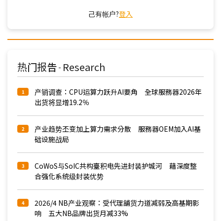
己有帐户?
登入
热门报告
Research
-
产销调查：CPU运算力跃升AI要角 全球服務器2026年
1
出货将显增19.2％
产业趋势丕变加上算力需求分散 服務器OEM加入AI基
2
础设施战局
CoWoS与SoIC共构臺积电先进封装护城河 藉深度整
3
合强化系统级封装优势
2026/4 NB产业观察：受代理舖货力道减弱及高基期影
4
响 五大NB品牌出货月减33%