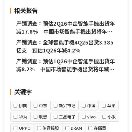
相关报告
产销调查：预估2Q26中企智能手機出货年
减17.8% 中国市场智能手機出货将年减
5.4%
产销调查：全球智能手機4Q25出货3.385
亿支 预估1Q26年减4.2%
产销调查：预估1Q26中企智能手機出货年
减8.2% 中国市场智能手機出货将年减
6.5%
关键字
伊朗
中东
新兴市场
中国
苹果
华为
联想
三星电子
vivo
小米
OPPO
传音控股
DRAM
存儲器