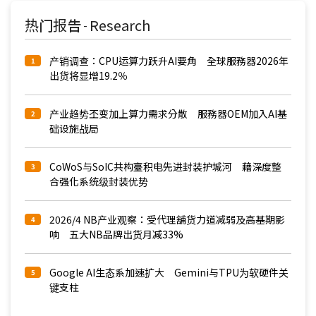
热门报告
Research
-
产销调查：CPU运算力跃升AI要角 全球服務器2026年
1
出货将显增19.2％
产业趋势丕变加上算力需求分散 服務器OEM加入AI基
2
础设施战局
CoWoS与SoIC共构臺积电先进封装护城河 藉深度整
3
合强化系统级封装优势
2026/4 NB产业观察：受代理舖货力道减弱及高基期影
4
响 五大NB品牌出货月减33%
Google AI生态系加速扩大 Gemini与TPU为软硬件关
5
键支柱