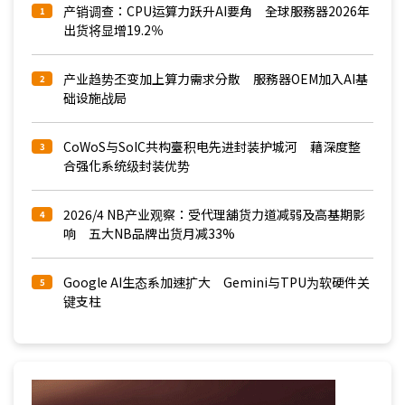
产销调查：CPU运算力跃升AI要角 全球服務器2026年
1
出货将显增19.2％
产业趋势丕变加上算力需求分散 服務器OEM加入AI基
2
础设施战局
CoWoS与SoIC共构臺积电先进封装护城河 藉深度整
3
合强化系统级封装优势
2026/4 NB产业观察：受代理舖货力道减弱及高基期影
4
响 五大NB品牌出货月减33%
Google AI生态系加速扩大 Gemini与TPU为软硬件关
5
键支柱