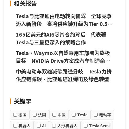
相关报告
Tesla与比亚迪由电动转向智驾 全球竞争
迈入新阶段 臺湾供应链升级为Tier 0.5伙
伴
165亿美元的AI6芯片合约背后 代表著
Tesla与三星更深入的策略合作
Tesla、Waymo以自驾乘用车部署为终极
目标 NVIDIA Drive方案成汽车制造商主
要选项
中美电动车双雄减碳路径分歧 Tesla力拼
供应链减碳、比亚迪瞄准绿电及绿色转型
关键字
德国
法国
中国
Tesla
电动车
机器人
AI
人形机器人
Tesla Semi