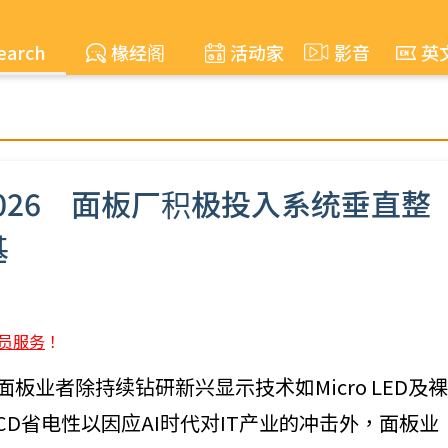
earch
椽经阁
活动家
影音
英
n 2026 面板厂积极投入系统垂直整
基
员服务
！
026参展面板业者除持续钻研新兴显示技术如Micro LED及裸
LCD省电性以因应AI时代对IT产业的冲击外，面板业