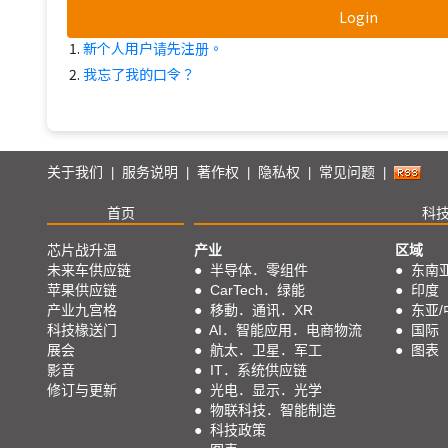
Login
新个人用户请先注册。
我忘了我的口令？
关于我们
服务说明
著作权
隐私权
常见问题
|
|
|
|
|
首页
科
芯片战升温
产业
区域
未来车供应链
●
半导体．零组件
●
东南
苹果供应链
●
CarTech．绿能
●
印度
产业九宫格
●
移動．通讯．XR
●
东亚/
科技椽送门
●
AI．智能应用．电商物流
●
国际
展会
●
航太．卫星．军工
●
图表
影音
●
IT．系统供应链
修订与更新
●
光电．显示．光学
●
物联科技．智能制造
●
科技政策