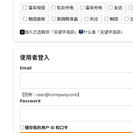
富采投控
虹彩光电
富采光电
友达
触控面板
胆固醇液晶
天线
触控
加入已选取到「关键字追踪」
什么是「关键字追踪」
使用者登入
Email
【范例：user@company.com】
Password
储存我的用户 ID 和口令