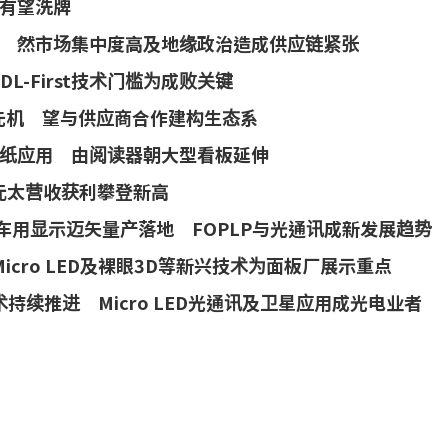
名有望洗牌
 然市场集中度高及地缘政治造成供应链紧张
L-First技术门槛为成败关键
业先机 望与供应商合作建构生态系
纸应用 由阅读器朝大型看板延伸
元太营收获利攀登新高
ro LED车用显示迈矢量产落地 FOPLP与光通讯成新发展趋势
纸、Micro LED及裸眼3D等新兴技术为面板厂展示重点
示技术持续推进 Micro LED光通讯及卫星应用成光电业者