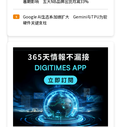
基期影响 五大NB品牌出货月减33%
Google AI生态系加速扩大 Gemini与TPU为软
5
硬件关键支柱