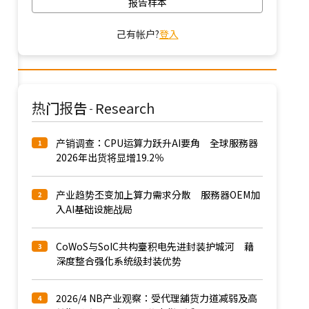
报告样本
己有帐户?
登入
热门报告
Research
-
产销调查：CPU运算力跃升AI要角 全球服務器
1
2026年出货将显增19.2％
产业趋势丕变加上算力需求分散 服務器OEM加
2
入AI基础设施战局
CoWoS与SoIC共构臺积电先进封装护城河 藉
3
深度整合强化系统级封装优势
2026/4 NB产业观察：受代理舖货力道减弱及高
4