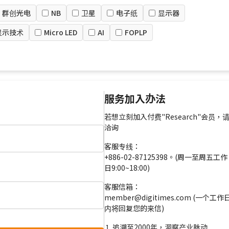
群创光电
NB
卫星
电子纸
显示器
显示技术
Micro LED
AI
FOPLP
服务加入办法
若想立刻加入付费"Research"会员，
洽询
客服专线：
+886-02-87125398。(周一至周五工作
日9:00~18:00)
客服信箱：
member@digitimes.com (一个工作
内将回复您的来信)
追溯至2000年，洞察产业脉动