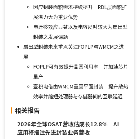
因应封装面积需求持续提升 RDL层面积扩
展潜力大为重要优势
电迁移效应显著以及电容尺吋较大为扇出型
封装之发展课题
扇出型封装未来重点关注FOPLP与WMCM之进
展
FOPLP可有效提升晶圆利用率 并加速芯片
量产
臺积电借由WMCM重回平面封装 提升散热
效率并缩短处理器与存儲器间的互联延迟
相关报告
2026年全球OSAT营收估成长12.8% AI
应用将挹注先进封装业务营收