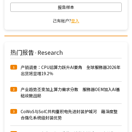
报告样本
己有帐户?
登入
热门报告
Research
-
产销调查：CPU运算力跃升AI要角 全球服務器2026年
1
出货将显增19.2％
产业趋势丕变加上算力需求分散 服務器OEM加入AI基
2
础设施战局
CoWoS与SoIC共构臺积电先进封装护城河 藉深度整
3
合强化系统级封装优势