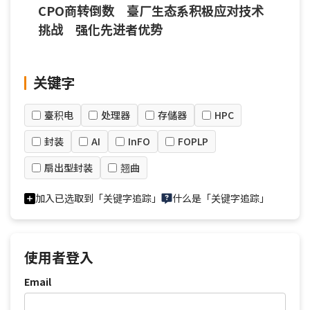
CPO商转倒数 臺厂生态系积极应对技术
挑战 强化先进者优势
关键字
臺积电
处理器
存儲器
HPC
封装
AI
InFO
FOPLP
扇出型封装
翘曲
加入已选取到「关键字追踪」
什么是「关键字追踪」
使用者登入
Email