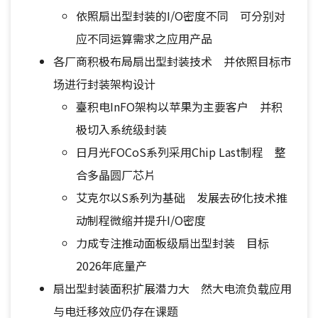
依照扇出型封装的I/O密度不同 可分别对
应不同运算需求之应用产品
各厂商积极布局扇出型封装技术 并依照目标市
场进行封装架构设计
臺积电InFO架构以苹果为主要客户 并积
极切入系统级封装
日月光FOCoS系列采用Chip Last制程 整
合多晶圆厂芯片
艾克尔以S系列为基础 发展去矽化技术推
动制程微缩并提升I/O密度
力成专注推动面板级扇出型封装 目标
2026年底量产
扇出型封装面积扩展潜力大 然大电流负载应用
与电迁移效应仍存在课题