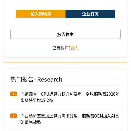
加入購物車
企业订阅
报告样本
己有帐户?
登入
热门报告
Research
-
产销调查：CPU运算力跃升AI要角 全球服務器2026年
1
出货将显增19.2％
产业趋势丕变加上算力需求分散 服務器OEM加入AI基
2
础设施战局