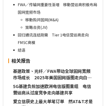
FWA／传输网重要性渐增 移動营运商积极布局
固网宽频市场
移動购并固网(M&A)
策略合资(JV)
回归通讯连结刚需 Tier 1电信营运商走向
FMSC商模
结语
相关报告
基建政策、光纤／FWA带动全球固网宽频
市场成长 2025年美国固网版图走向白热
化竞争
5G基建负担加速欧洲电信版图重组 电信
营运商从过度竞争走向基建共享
爱立信获史上最大单笔订单 然AT&T才是