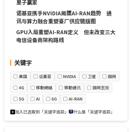
里子赢家
诺基亚携手NVIDIA揭橥AI-RAN趋势 通
讯与算力融合重塑臺厂供应链版图
GPU入局重塑AI-RAN定义 但未改变三大
电信设备商架构路线
关键字
美国
诺基亚
NVIDIA
卫星
固网
4G
移動網絡
移動通讯
固网宽频
5G
AI
6G
AI-RAN
加入已选取到「关键字追踪」
什么是「关键字追踪」