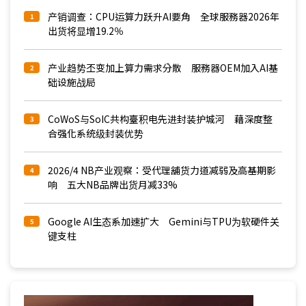
产销调查：CPU运算力跃升AI要角 全球服務器2026年
1
出货将显增19.2％
产业趋势丕变加上算力需求分散 服務器OEM加入AI基
2
础设施战局
CoWoS与SoIC共构臺积电先进封装护城河 藉深度整
3
合强化系统级封装优势
2026/4 NB产业观察：受代理舖货力道减弱及高基期影
4
响 五大NB品牌出货月减33%
Google AI生态系加速扩大 Gemini与TPU为软硬件关
5
键支柱