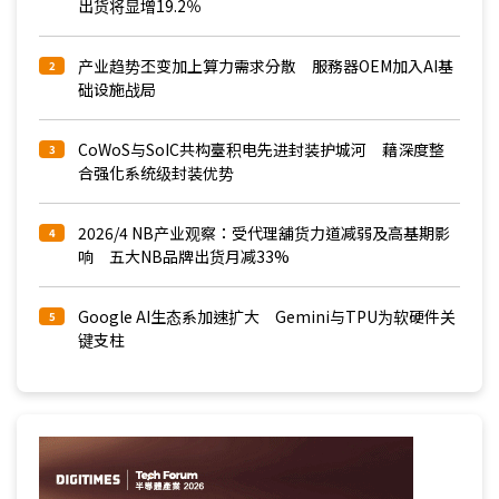
出货将显增19.2％
产业趋势丕变加上算力需求分散 服務器OEM加入AI基
2
础设施战局
CoWoS与SoIC共构臺积电先进封装护城河 藉深度整
3
合强化系统级封装优势
2026/4 NB产业观察：受代理舖货力道减弱及高基期影
4
响 五大NB品牌出货月减33%
Google AI生态系加速扩大 Gemini与TPU为软硬件关
5
键支柱