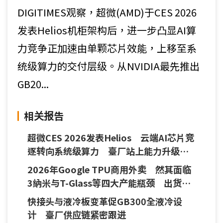
DIGITIMES观察，超微(AMD)于CES 2026
发表Helios机柜架构后，进一步凸显AI算
力竞争正加速由单颗芯片效能，上移至系
统级算力的交付层级。从NVIDIA最先推出
GB20...
相关报告
超微CES 2026发表Helios 云端AI芯片竞
逐转向系统级算力 臺厂站上能力升级门
槛
2026年Google TPU商用外卖 然其面临
3納米与T-Glass等四大产能瓶颈 出货量
难破450万颗
快接头与液冷板变革促GB300全液冷设
计 臺厂供应链紧密跟进