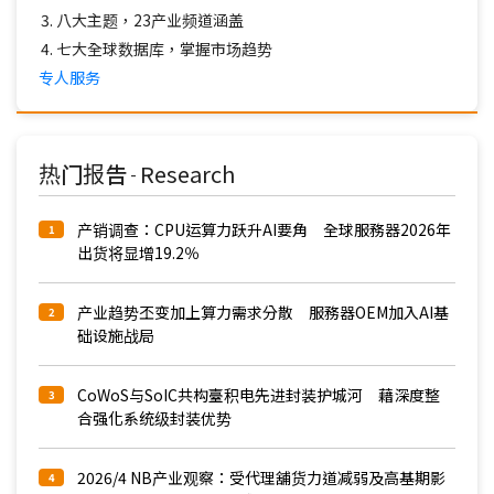
八大主题，23产业频道涵盖
七大全球数据库，掌握市场趋势
专人服务
热门报告
Research
-
产销调查：CPU运算力跃升AI要角 全球服務器2026年
1
出货将显增19.2％
产业趋势丕变加上算力需求分散 服務器OEM加入AI基
2
础设施战局
CoWoS与SoIC共构臺积电先进封装护城河 藉深度整
3
合强化系统级封装优势
2026/4 NB产业观察：受代理舖货力道减弱及高基期影
4