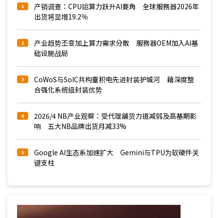
产销调查：CPU运算力跃升AI要角 全球服務器2026年
1
出货将显增19.2％
产业趋势丕变加上算力需求分散 服務器OEM加入AI基
2
础设施战局
CoWoS与SoIC共构臺积电先进封装护城河 藉深度整
3
合强化系统级封装优势
2026/4 NB产业观察：受代理舖货力道减弱及高基期影
4
响 五大NB品牌出货月减33%
Google AI生态系加速扩大 Gemini与TPU为软硬件关
5
键支柱