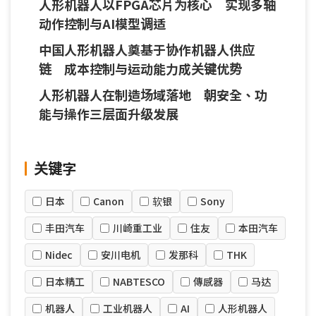
人形机器人以FPGA芯片为核心 实现多轴
动作控制与AI模型调适
中国人形机器人奠基于协作机器人供应
链 成本控制与运动能力成关键优势
人形机器人在制造场域落地 朝安全、功
能与操作三层面升级发展
关键字
日本
Canon
软银
Sony
丰田汽车
川崎重工业
住友
本田汽车
Nidec
安川电机
发那科
THK
日本精工
NABTESCO
傳感器
马达
机器人
工业机器人
AI
人形机器人