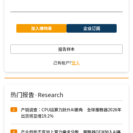
加入購物車
企业订阅
报告样本
己有帐户?
登入
热门报告
Research
-
产销调查：CPU运算力跃升AI要角 全球服務器2026年
1
出货将显增19.2％
产业趋势丕变加上算力需求分散 服務器OEM加入AI基
2