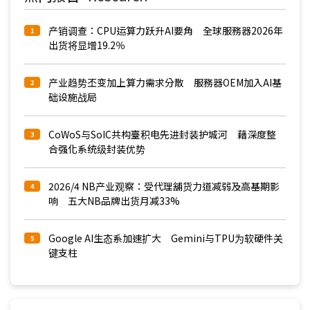
产销调查：CPU运算力跃升AI要角 全球服務器2026年
1
出货将显增19.2％
产业趋势丕变加上算力需求分散 服務器OEM加入AI基
2
础设施战局
CoWoS与SoIC共构臺积电先进封装护城河 藉深度整
3
合强化系统级封装优势
2026/4 NB产业观察：受代理舖货力道减弱及高基期影
4
响 五大NB品牌出货月减33%
Google AI生态系加速扩大 Gemini与TPU为软硬件关
5
键支柱