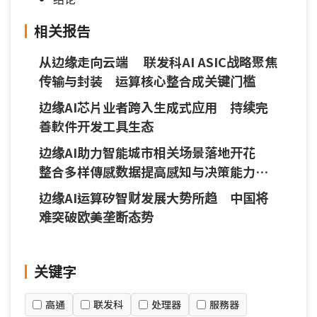
相关报告
从边缘走向云端 联发科AI ASIC战略聚焦
传输与封装 运算核心整合成关键门槛
边缘AI芯片业者跨入生成式应用 持续完
善軟件开发工具生态
边缘AI助力智能城市相关场景落地开花
整合多样傳感数据提高感知与决策能力为
趋势
边缘AI运算矽智财发展大势所趋 中国将
难突破欧美垄断态势
关键字
高通
联发科
处理器
服務器