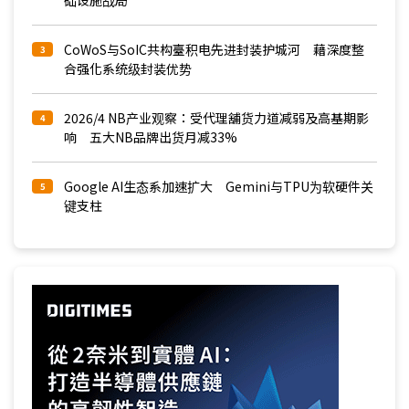
础设施战局
CoWoS与SoIC共构臺积电先进封装护城河 藉深度整
3
合强化系统级封装优势
2026/4 NB产业观察：受代理舖货力道减弱及高基期影
4
响 五大NB品牌出货月减33%
Google AI生态系加速扩大 Gemini与TPU为软硬件关
5
键支柱