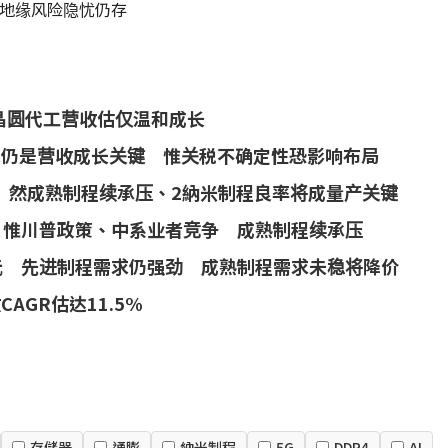
然地缘风险隐忧仍存
湾晶圆代工营收估仅温和成长
HPC仍是营收成长关键 惟关税不确定性恐影响布局
6% 然成熟制程续承压、2納米制程良率将成量产关键
暖 惟川普政策、中系业者竞争 成熟制程续承压
亿美元 先进制程需求仍强劲 成熟制程需求未稳将降价
AGR估达11.5%
存儲器
通膨
納米制程
5G
DDR4
AI