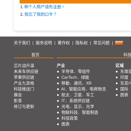
新个人用户请先注册。
我忘了我的口令？
关于我们
服务说明
著作权
隐私权
常见问题
|
|
|
|
|
首页
科
芯片战升温
产业
区域
未来车供应链
●
半导体．零组件
●
东南
苹果供应链
●
CarTech．绿能
●
印度
产业九宫格
●
移動．通讯．XR
●
东亚/
科技椽送门
●
AI．智能应用．电商物流
●
国际
展会
●
航太．卫星．军工
●
图表
影音
●
IT．系统供应链
修订与更新
●
光电．显示．光学
●
物联科技．智能制造
●
科技政策
●
图表