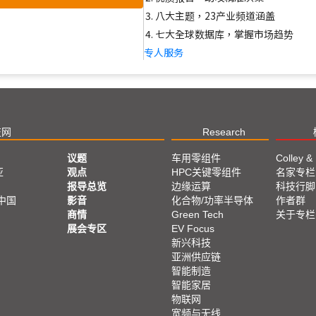
八大主题，23产业频道涵盖
七大全球数据库，掌握市场趋势
专人服务
技网
Research
议题
车用零组件
Colley &
亚
观点
HPC关键零组件
名家专栏
报导总览
边缘运算
科技行脚
中国
影音
化合物/功率半导体
作者群
商情
Green Tech
关于专栏
展会专区
EV Focus
新兴科技
亚洲供应链
智能制造
智能家居
物联网
宽频与无线