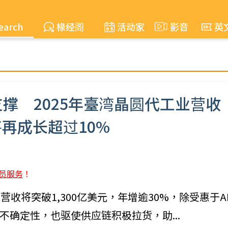
earch
椽经阁
活动家
影音
英
撑 2025年臺湾晶圆代工业营收
年将再成长超过10%
员服务
！
产业营收将突破1,300亿美元，年增逾30%，除受惠于A
确定性，也驱使供应链积极拉货，助...