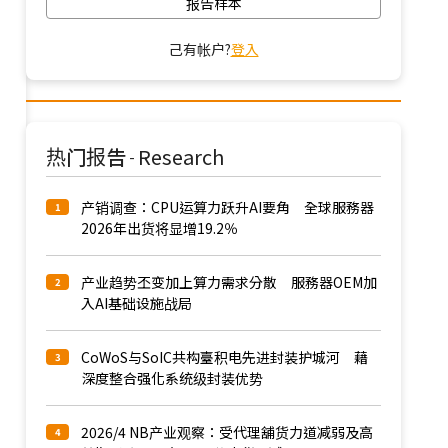
报告样本
己有帐户?
登入
热门报告
Research
-
产销调查：CPU运算力跃升AI要角 全球服務器
1
2026年出货将显增19.2％
产业趋势丕变加上算力需求分散 服務器OEM加
2
入AI基础设施战局
CoWoS与SoIC共构臺积电先进封装护城河 藉
3
深度整合强化系统级封装优势
2026/4 NB产业观察：受代理舖货力道减弱及高
4