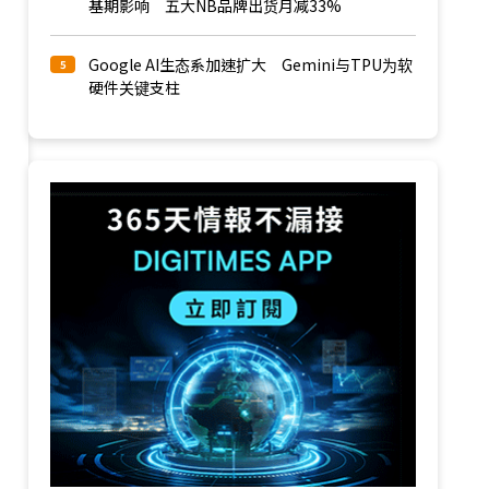
基期影响 五大NB品牌出货月减33%
Google AI生态系加速扩大 Gemini与TPU为软
5
硬件关键支柱