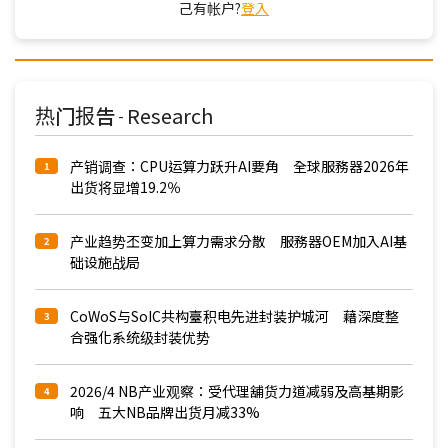
己有帐户?
登入
热门报告
Research
-
产销调查：CPU运算力跃升AI要角 全球服務器2026年
1
出货将显增19.2％
产业趋势丕变加上算力需求分散 服務器OEM加入AI基
2
础设施战局
CoWoS与SoIC共构臺积电先进封装护城河 藉深度整
3
合强化系统级封装优势
2026/4 NB产业观察：受代理舖货力道减弱及高基期影
4
响 五大NB品牌出货月减33%