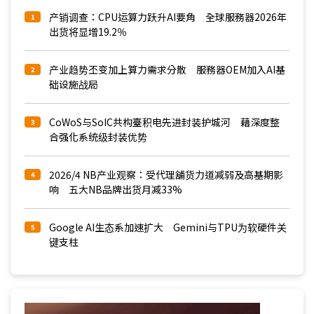
产销调查：CPU运算力跃升AI要角 全球服務器2026年
1
出货将显增19.2％
产业趋势丕变加上算力需求分散 服務器OEM加入AI基
2
础设施战局
CoWoS与SoIC共构臺积电先进封装护城河 藉深度整
3
合强化系统级封装优势
2026/4 NB产业观察：受代理舖货力道减弱及高基期影
4
响 五大NB品牌出货月减33%
Google AI生态系加速扩大 Gemini与TPU为软硬件关
5
键支柱