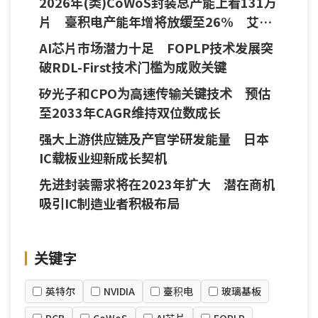
2026年(类)CoWoS封装总产能上看131万
片 臺积电产能年增将放缓至26% 艾克
尔与盛合晶微崛起
AI芯片市场潜力十足 FOPLP技术发展突
破RDL-First技术门槛为成败关键
矽光子和CPO为高速传输关键技术 预估
至2033年CAGR维持双位数成长
强大上游供应链及产官学研发能量 日本
IC载板业迎新成长契机
先进封装需求将在2023年扩大 潜在商机
吸引IC制造业者积极布局
关键字
英特尔
NVIDIA
臺积电
玻璃基板