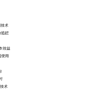
刻技术
力追赶
本效益
圆使用
构
吋
刻技术