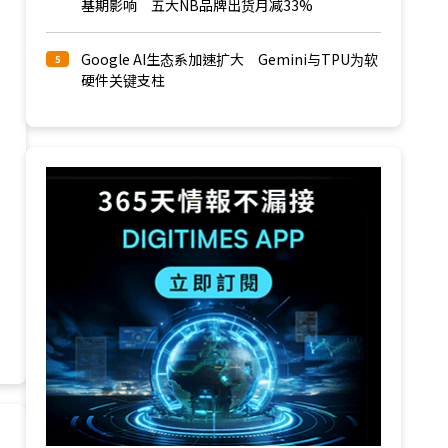
基期影响 五大NB品牌出货月减33%
Google AI生态系加速扩大 Gemini与TPU为软
5
硬件关键支柱