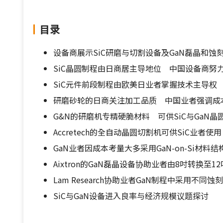
目录
设备商展示SiC研磨与切割设备及GaN磊晶和蚀
SiC晶圆制程由日商居主导地位 中国设备商努
SiC元件前段制程由欧美日业者掌握技术主导权
研磨砂轮的日商关注加工品质 中国业者强调成
G&N的研磨机专精硬脆材料 可供SiC与GaN晶
Accretech的全自动晶圆切割机可供SiC业者使用
GaN业者因成本考量大多采用GaN-on-Si材料结
Aixtron的GaN磊晶设备协助业者由8吋转换至12
Lam Research协助业者GaN制程中采用不同蚀
SiC与GaN设备进入良率与经济规模议题探讨