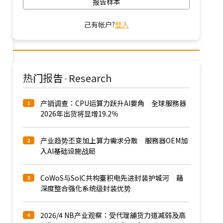
报告样本
己有帐户?
登入
热门报告
Research
-
产销调查：CPU运算力跃升AI要角 全球服務器
1
2026年出货将显增19.2％
产业趋势丕变加上算力需求分散 服務器OEM加
2
入AI基础设施战局
CoWoS与SoIC共构臺积电先进封装护城河 藉
3
深度整合强化系统级封装优势
2026/4 NB产业观察：受代理舖货力道减弱及高
4