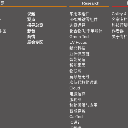
技网
Research
议题
车用零组件
Colley &
亚
观点
HPC关键零组件
名家专栏
报导总览
边缘运算
科技行脚
中国
影音
化合物/功率半导体
作者群
商情
Green Tech
关于专栏
展会专区
EV Focus
新兴科技
亚洲供应链
智能制造
智能家居
物联网
宽频与无线
次時代移動通讯
Cloud
电脑运算
服務器
移動設備与应用
智能穿戴
CarTech
IC设计