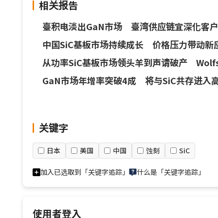
相关报告
臺积电淡出GaN市场 臺湾供应链宜深化客
中国SiC基板市场持续成长 价格压力带动新
从功率SiC基板市场领头羊到声请破产 Wolf
GaN市场年增率突破4成 将与SiC共存进入
关键字
日本
美国
中国
蚀刻
SiC
加入已选取到「关键字追踪」
什么是「关键字追踪」
使用者登入