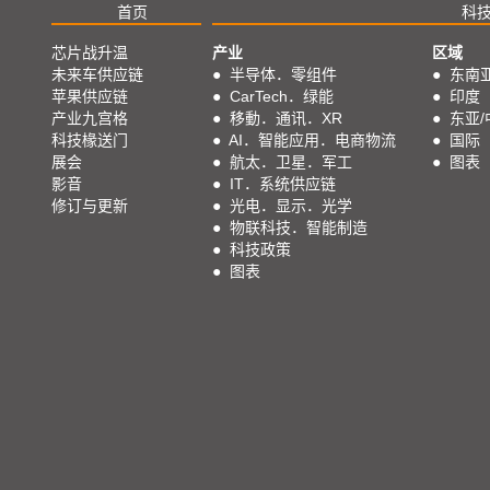
首页
科
芯片战升温
产业
区域
未来车供应链
●
半导体．零组件
●
东南
苹果供应链
●
CarTech．绿能
●
印度
产业九宫格
●
移動．通讯．XR
●
东亚/
科技椽送门
●
AI．智能应用．电商物流
●
国际
展会
●
航太．卫星．军工
●
图表
影音
●
IT．系统供应链
修订与更新
●
光电．显示．光学
●
物联科技．智能制造
●
科技政策
●
图表