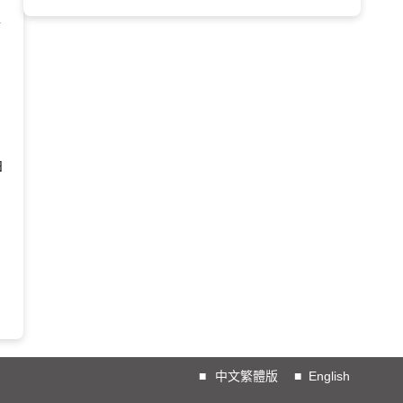
请
日
■
中文繁體版
■
English