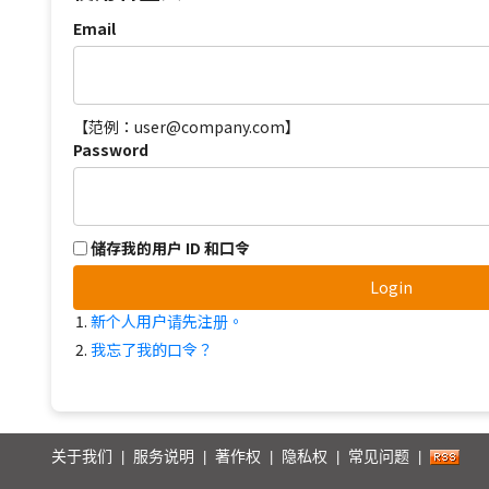
Email
【范例：user@company.com】
Password
储存我的用户 ID 和口令
Login
新个人用户请先注册。
我忘了我的口令？
关于我们
服务说明
著作权
隐私权
常见问题
|
|
|
|
|