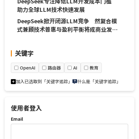
DeepSeek专注降低LLM开发成本门槛
助力全球LLM技术快速发展
DeepSeek掀开闭源LLM竞争 然复合模
式兼顾技术普惠与盈利平衡将成商业发展
趋势
关键字
OpenAI
路由器
AI
教育
加入已选取到「关键字追踪」
什么是「关键字追踪」
使用者登入
Email