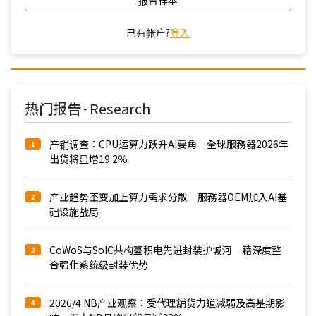
报告样本
己有帐户?
登入
热门报告
Research
-
产销调查：CPU运算力跃升AI要角 全球服務器2026年
1
出货将显增19.2％
产业趋势丕变加上算力需求分散 服務器OEM加入AI基
2
础设施战局
CoWoS与SoIC共构臺积电先进封装护城河 藉深度整
3
合强化系统级封装优势
2026/4 NB产业观察：受代理舖货力道减弱及高基期影
4