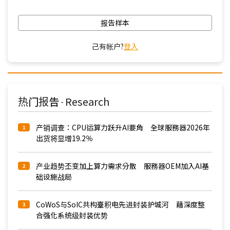
报告样本
己有帐户?
登入
热门报告
Research
-
产销调查：CPU运算力跃升AI要角 全球服務器2026年
1
出货将显增19.2％
产业趋势丕变加上算力需求分散 服務器OEM加入AI基
2
础设施战局
CoWoS与SoIC共构臺积电先进封装护城河 藉深度整
3
合强化系统级封装优势