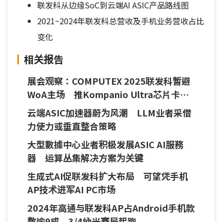
联发科从边缘SoC到云端AI ASIC产品路线图
2021~2024年联发科总营收及手机业务营收占比
变化
相关报告
展会观察：COMPUTEX 2025联发科暂避
WoA主场 推Kompanio Ultra芯片卡位
Chromebook AI PC生态
云端ASIC加速器蔚为风潮 LLM业者采借
力使力或垂直整合策略
大型數據中心业者积极发展ASIC AI服務
器 运算丛集解决方案为关键
生成式AI促联发科扩大布局 可望凭手机
AP技术进军AI PC市场
2024年高通与联发科AP占Android手机款
数逾9成 3/4納米赛局起跑