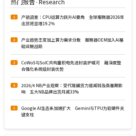
热门报告
Research
-
产销调查：CPU运算力跃升AI要角 全球服務器2026年
1
出货将显增19.2％
产业趋势丕变加上算力需求分散 服務器OEM加入AI基
2
础设施战局
CoWoS与SoIC共构臺积电先进封装护城河 藉深度整
3
合强化系统级封装优势
2026/4 NB产业观察：受代理舖货力道减弱及高基期影
4
响 五大NB品牌出货月减33%
Google AI生态系加速扩大 Gemini与TPU为软硬件关
5
键支柱