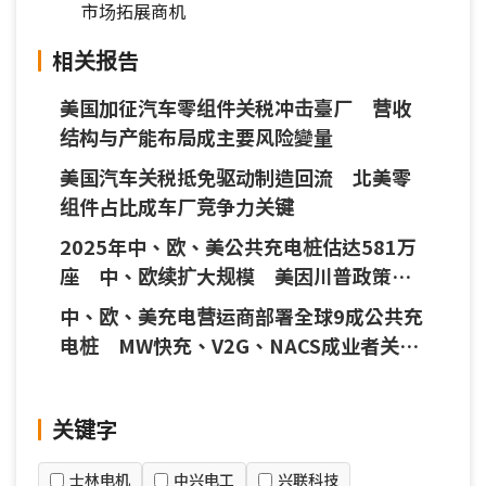
市场拓展商机
相关报告
美国加征汽车零组件关税冲击臺厂 营收
结构与产能布局成主要风险變量
美国汽车关税抵免驱动制造回流 北美零
组件占比成车厂竞争力关键
2025年中、欧、美公共充电桩估达581万
座 中、欧续扩大规模 美因川普政策增
设渐缓
中、欧、美充电营运商部署全球9成公共充
电桩 MW快充、V2G、NACS成业者关注
焦点
关键字
士林电机
中兴电工
兴联科技