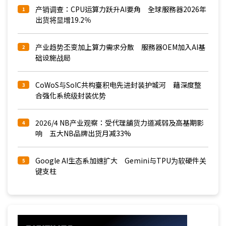
产销调查：CPU运算力跃升AI要角 全球服務器2026年
1
出货将显增19.2％
产业趋势丕变加上算力需求分散 服務器OEM加入AI基
2
础设施战局
CoWoS与SoIC共构臺积电先进封装护城河 藉深度整
3
合强化系统级封装优势
2026/4 NB产业观察：受代理舖货力道减弱及高基期影
4
响 五大NB品牌出货月减33%
Google AI生态系加速扩大 Gemini与TPU为软硬件关
5
键支柱