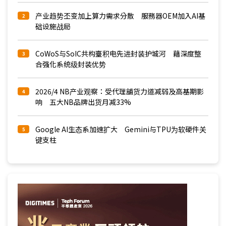
产业趋势丕变加上算力需求分散 服務器OEM加入AI基
2
础设施战局
CoWoS与SoIC共构臺积电先进封装护城河 藉深度整
3
合强化系统级封装优势
2026/4 NB产业观察：受代理舖货力道减弱及高基期影
4
响 五大NB品牌出货月减33%
Google AI生态系加速扩大 Gemini与TPU为软硬件关
5
键支柱