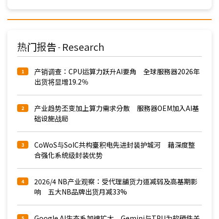
热门报告
Research
-
产销调查：CPU运算力跃升AI要角 全球服務器2026年
1
出货将显增19.2％
产业趋势丕变加上算力需求分散 服務器OEM加入AI基
2
础设施战局
CoWoS与SoIC共构臺积电先进封装护城河 藉深度整
3
合强化系统级封装优势
2026/4 NB产业观察：受代理舖货力道减弱及高基期影
4
响 五大NB品牌出货月减33%
Google AI生态系加速扩大 Gemini与TPU为软硬件关
5