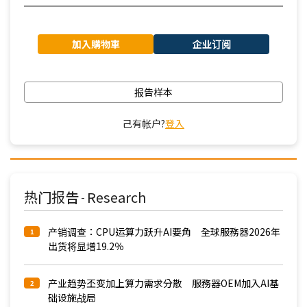
加入購物車
企业订阅
报告样本
己有帐户?
登入
热门报告
Research
-
产销调查：CPU运算力跃升AI要角 全球服務器2026年
1
出货将显增19.2％
产业趋势丕变加上算力需求分散 服務器OEM加入AI基
2
础设施战局