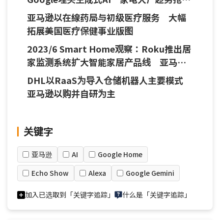
智能家居市场
亚马逊以在線药局与初级医疗服务 大幅
拓展美国医疗保健事业版图
2023/6 Smart Home观察：Roku推出居
家监测系统扩大智能家居产品线 亚马逊
与Google发表新品不忘加速人工智能进程
DHL以RaaS为导入仓储机器人主要模式
亚马逊以购并自研为主
关键字
亚马逊
AI
Google Home
Echo Show
Alexa
Google Gemini
加入已选取到「关键字追踪」
什么是「关键字追踪」